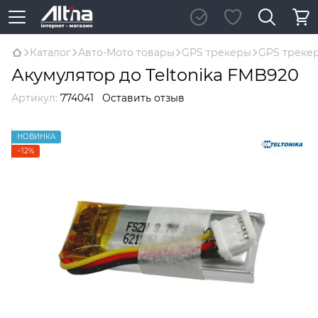
Каталог
Авто-Мото товары
GPS трекеры
GPS трекер
Акумулятор до Teltonika FMB920
Артикул:
774041
Оставить отзыв
НОВИНКА
−12%