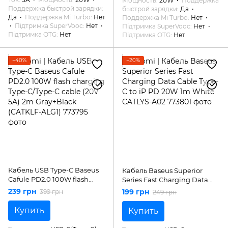
Мощность
20W
Поддержка
Поддержка быстрой зарядки
быстрой зарядки
Да
Да
Поддержка Mi Turbo
Нет
Поддержка Mi Turbo
Нет
Підтримка SuperVooc
Нет
Підтримка SuperVooc
Нет
Підтримка OTG
Нет
Підтримка OTG
Нет
−40%
−20%
Кабель USB Type-C Baseus
Кабель Baseus Superior
Cafule PD2.0 100W flash
Series Fast Charging Data
charging Type-C/Type-C
Cable Type-C to iP PD 20W
239 грн
199 грн
399 грн
249 грн
cable (20V 5A) 2m
1m White CATLYS-A02
Gray+Black (CATKLF-ALG1)
Купить
Купить