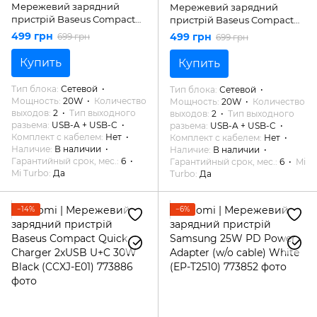
Мережевий зарядний
Мережевий зарядний
пристрій Baseus Compact
пристрій Baseus Compact
Quick Charger U+C 20W
Quick Charger U+C 20W
499 грн
499 грн
699 грн
699 грн
Black (CCXJ-B01)
White (CCXJ-B02)
Купить
Купить
Тип блока
Сетевой
Тип блока
Сетевой
Мощность
20W
Количество
Мощность
20W
Количество
выходов
2
Тип выходного
выходов
2
Тип выходного
разьема
USB-A + USB-C
разьема
USB-A + USB-C
Комплект с кабелем
Нет
Комплект с кабелем
Нет
Наличие
В наличии
Наличие
В наличии
Гарантийный срок, мес.
6
Гарантийный срок, мес.
6
Mi
Mi Turbo
Да
Turbo
Да
−14%
−6%