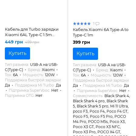
1
Кабель для Turbo зарядки
Кабель Xiaomi 6A Type-A to
Xiaomi 6AL Type-C 1.5m
Type-C 1m
120Вт ORIGINAL
449 грн
399 грн
499 грн
Купить
Купить
Тип разьема
USB-A на USB-
Тип разьема
USB-A на USB-
C(Type-C)
Бренд
Xiaomi
C(Type-C)
Бренд
Xiaomi
Ток
6A
Мощность
120W
Ток
6A
Мощность
120W
Поддержка быстрой зарядки
Поддержка быстрой зарядки
Да
Поддержка Mi Turbo
Да
Да
Поддержка Mi Turbo
Да
Підтримка SuperVooc
Нет
Підтримка SuperVooc
Нет
Підтримка OTG
Нет
Совместимость
Black Shark 4,
Black Shark 4 pro, Black Shark
5, Black Shark 5 pro, Mi 11 Ultra,
poco F3, Poco F4, Poco F4 GT,
Poco F5, Poco F5 Pro, POCO
M4 Pro, POCO M5s, Poco X3,
Poco X3 GT, Poco X3 NFC,
Poco X3 Pro, POCO X4 GT,