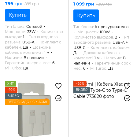
Турбо кабелем
кабелем Type-C/Type-C
799 грн
1 099 грн
899 грн
1 399 грн
(BHR9956EU) Original
(1A1C)
Купить
Купить
Тип блока
Сетевой
Тип блока
К прикуривателю
Мощность
33W
Количество
Мощность
100W
выходов
1
Тип выходного
Количество выходов
2
Тип
разьема
USB-A
Комплект с
выходного разьема
USB-A +
кабелем
Да
Довжина
USB-C
Комплект с кабелем
кабелю в комплекті
1 м
Да
Довжина кабелю в
Наличие
В наличии
комплекті
1 м
Наличие
В
Гарантийный срок, мес.
6
наличии
Гарантийный срок,
Mi Turbo
Да
мес.
6
Mi Turbo
Да
ХИТ
−20%
−10%
ВИДЕО
ВИДЕО
ЛЕТО СКИДОК С XIAOMI