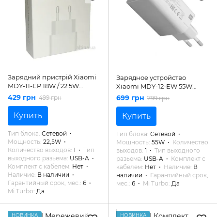
Зарядний пристрій Xiaomi
Зарядное устройство
MDY-11-EP 18W / 22.5W
Xiaomi MDY-12-EW 55W
ORIGINAL
ORIGINAL
429 грн
699 грн
499 грн
799 грн
Купить
Купить
Тип блока
Сетевой
Тип блока
Сетевой
Мощность
22,5W
Мощность
55W
Количество
Количество выходов
1
Тип
выходов
1
Тип выходного
выходного разьема
USB-A
разьема
USB-A
Комплект с
Комплект с кабелем
Нет
кабелем
Нет
Наличие
В
Наличие
В наличии
наличии
Гарантийный срок,
Гарантийный срок, мес.
6
мес.
6
Mi Turbo
Да
Mi Turbo
Да
НОВИНКА
НОВИНКА