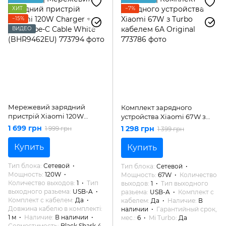
ХИТ
−7%
−15%
ВИДЕО
Мережевий зарядний
Комплект зарядного
пристрій Xiaomi 120W
устройства Xiaomi 67W з
Charger + USB Type-C Cable
Turbo кабелем 6A Original
1 699 грн
1 298 грн
1 999 грн
1 399 грн
White (BHR9462EU)
Купить
Купить
Тип блока
Сетевой
Тип блока
Сетевой
Мощность
120W
Мощность
67W
Количество
Количество выходов
1
Тип
выходов
1
Тип выходного
выходного разьема
USB-A
разьема
USB-A
Комплект с
Комплект с кабелем
Да
кабелем
Да
Наличие
В
Довжина кабелю в комплекті
наличии
Гарантийный срок,
1 м
Наличие
В наличии
мес.
6
Mi Turbo
Да
Совместимость
Black Shark 4,