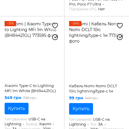
Pro, Poco F7 Ultra
Підтримка OTG
Нет
−31%
−34%
Xiaomi Type-C to Lighting
Кабель Nomi Nomi DCLT
MFi 1m White (BHR4421GL)
10ic lightning/type-c 1м
549 грн
99 грн
799 грн
149 грн
Купить
Купить
Тип разьема
USB-C на
Тип разьема
USB-C на
Lightning
Бренд
Xiaomi
Lightning
Ток
3A
Ток
3A
Мощность
20W