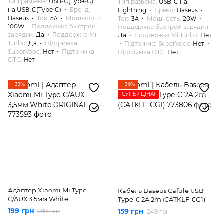
Тип разьема
USB-C(Type-C)
Тип разьема
USB-C на
на USB-C(Type-C)
Бренд
Lightning
Бренд
Baseus
Baseus
Ток
5A
Мощность
Ток
3A
Мощность
20W
100W
Поддержка быстрой
Поддержка быстрой зарядки
зарядки
Да
Поддержка Mi
Да
Поддержка Mi Turbo
Нет
Turbo
Да
Підтримка
Підтримка SuperVooc
Нет
SuperVooc
Нет
Підтримка
Підтримка OTG
Нет
OTG
Нет
−33%
−36%
СУПЕР ЦІНА!
Адаптер Xiaomi Mi Type-
Кабель Baseus Cafule USB
C/AUX 3,5мм White
Type-C 2A 2m (CATKLF-CG1)
ORIGINAL
199 грн
159 грн
299 грн
249 грн