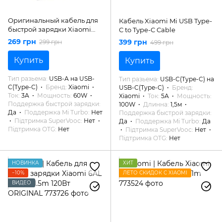
Оригинальный кабель для
Кабель Xiaomi Mi USB Type-
быстрой зарядки Xiaomi
C to Type-C Cable
USB - Type-C 3A ORIGINAL
269 грн
399 грн
299 грн
499 грн
Купить
Купить
Тип разьема
USB-A на USB-
Тип разьема
USB-C(Type-C) на
C(Type-C)
Бренд
Xiaomi
USB-C(Type-C)
Бренд
Ток
3A
Мощность
60W
Xiaomi
Ток
5A
Мощность
Поддержка быстрой зарядки
100W
Длинна
1,5м
Да
Поддержка Mi Turbo
Нет
Поддержка быстрой зарядки
Підтримка SuperVooc
Нет
Да
Поддержка Mi Turbo
Да
Підтримка OTG
Нет
Підтримка SuperVooc
Нет
Підтримка OTG
Нет
НОВИНКА
ХИТ
−10%
ЛЕТО СКИДОК С XIAOMI
ВИДЕО