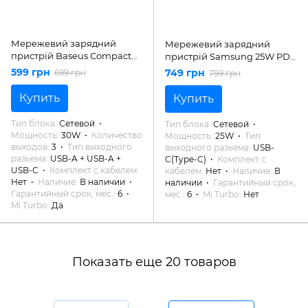
Мережевий зарядний
Мережевий зарядний
пристрій Baseus Compact
пристрій Samsung 25W PD
Quick Charger 2xUSB U+C
Power Adapter (w/o cable)
599 грн
749 грн
699 грн
799 грн
30W Black (CCXJ-E01)
White (EP-T2510)
Купить
Купить
Тип блока
Сетевой
Тип блока
Сетевой
Мощность
30W
Количество
Мощность
25W
Тип
выходов
3
Тип выходного
выходного разьема
USB-
разьема
USB-A + USB-A +
C(Type-C)
Комплект с
USB-C
Комплект с кабелем
кабелем
Нет
Наличие
В
Нет
Наличие
В наличии
наличии
Гарантийный срок,
Гарантийный срок, мес.
6
мес.
6
Mi Turbo
Нет
Mi Turbo
Да
Показать еще 20 товаров