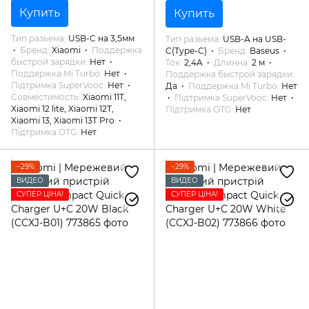
Купить
Купить
Тип разьема
USB-C на 3,5мм
Тип разьема
USB-A на USB-
Бренд
Xiaomi
Поддержка
C(Type-C)
Бренд
Baseus
быстрой зарядки
Нет
Ток
2,4A
Длинна
2 м
Поддержка Mi Turbo
Нет
Поддержка быстрой зарядки
Підтримка SuperVooc
Нет
Да
Поддержка Mi Turbo
Нет
Совместимость
Xiaomi 11T,
Підтримка SuperVooc
Нет
Xiaomi 12 lite, Xiaomi 12T,
Підтримка OTG
Нет
Xiaomi 13, Xiaomi 13T Pro
Підтримка OTG
Нет
−29%
−29%
ВИДЕО
ВИДЕО
СУПЕР ЦІНА!
СУПЕР ЦІНА!