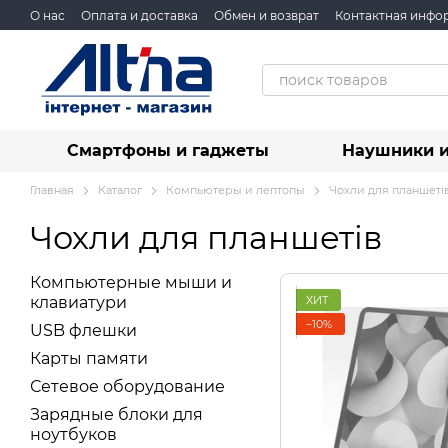
Перейти к основному контенту
О нас
Оплата и доставка
Обмен и возврат
Контактная инфо
Смартфоны и гаджеты
Наушники и
Главная
Каталог
Компьютеры и лептопы
Чохли для планшеті
Чохли для планшетів
Компьютерные мыши и
ХИТ
клавиатури
−10%
USB флешки
Карты памяти
Сетевое оборудование
Зарядные блоки для
ноутбуков