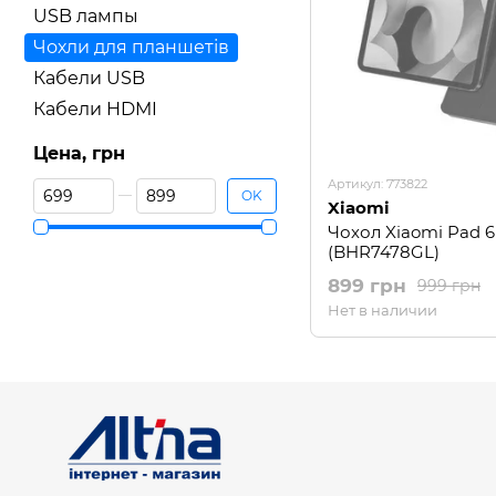
USB лампы
Чохли для планшетів
Кабели USB
Кабели HDMI
Цена, грн
Артикул: 773822
От Цена, грн
До Цена, грн
OK
Xiaomi
Чохол Xiaomi Pad 6
(BHR7478GL)
899 грн
999 грн
Нет в наличии