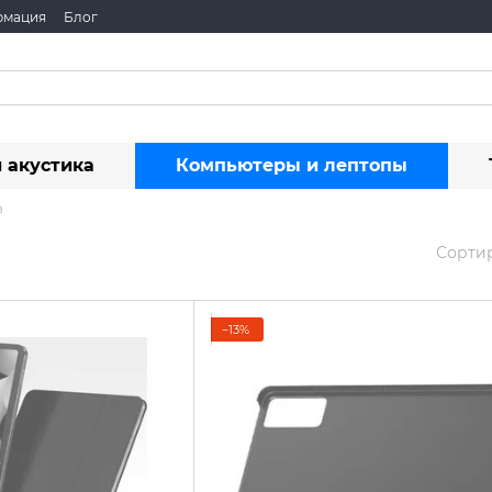
рмация
Блог
 акустика
Компьютеры и лептопы
в
Сортир
−13%