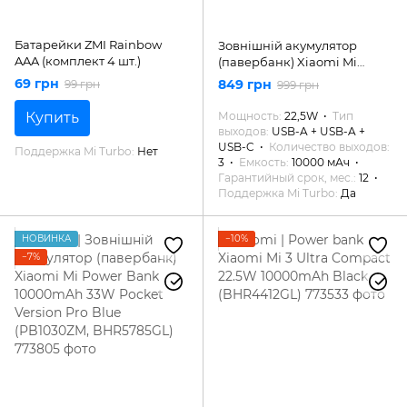
Батарейки ZMI Rainbow
Зовнішній акумулятор
AAA (комплект 4 шт.)
(павербанк) Xiaomi Mi
Power Bank 3 10000mAh
69 грн
849 грн
99 грн
999 грн
22.5W Black (PB100DPDZM,
BHR5884GL)
Купить
Мощность
22,5W
Тип
выходов
USB-A + USB-A +
USB-C
Количество выходов
Поддержка Mi Turbo
Нет
3
Емкость
10000 мАч
Гарантийный срок, мес.
12
Поддержка Mi Turbo
Да
НОВИНКА
−10%
−7%