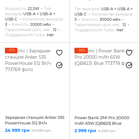
Мощность
22,5W
Тип
Тип выходов
USB-A + USB-A +
выходов
USB-A + USB-A +
USB-C
Количество выходов
USB-C
Количество выходов
3
Емкость
30000 мАч
3
Емкость
20000 мАч
Гарантийный срок, мес.
12
Гарантийный срок, мес.
12
Поддержка Mi Turbo
Нет
Поддержка Mi Turbo
Нет
−17%
−30%
Зарядная станция Anker 535
Power Bank ZMI Pro 20000
PowerHouse 512 Вт/ч
mAh 65W (QB823) Blue
24 999 грн
2 999 грн
29 999 грн
4 299 грн