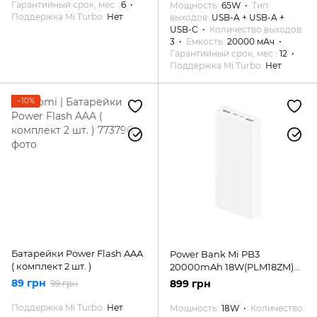
Гарантийный срок, мес.
6
Мощность
65W
Тип
Поддержка Mi Turbo
Нет
выходов
USB-A + USB-A +
USB-C
Количество выходов
3
Емкость
20000 мАч
Гарантийный срок, мес.
12
Поддержка Mi Turbo
Нет
−10%
Батарейки Power Flash AAA
Power Bank Mi PB3
( комплект 2 шт. )
20000mAh 18W(PLM18ZM)
White
89 грн
899 грн
99 грн
Поддержка Mi Turbo
Нет
Мощность
18W
Количество