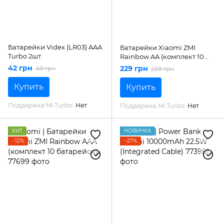
Батарейки Videx (LR03) AAА
Батарейки Xiaomi ZMI
Turbo 2шт
Rainbow AA (комплект 10
батарейок)
42 грн
229 грн
49 грн
259 грн
Купить
Купить
Поддержка Mi Turbo
Нет
Поддержка Mi Turbo
Нет
ХИТ
НОВИНКА
−12%
−27%