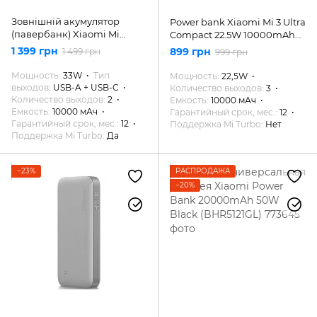
Зовнішній акумулятор
Power bank Xiaomi Mi 3 Ultra
(павербанк) Xiaomi Mi
Compact 22.5W 10000mAh
Power Bank 10000mAh 33W
Black (BHR4412GL)
1 399 грн
899 грн
1 499 грн
999 грн
Pocket Version Pro Blue
(PB1030ZM, BHR5785GL)
Мощность
33W
Тип
Мощность
22,5W
выходов
USB-A + USB-C
Количество выходов
3
Количество выходов
2
Емкость
10000 мАч
Емкость
10000 мАч
Гарантийный срок, мес.
12
Гарантийный срок, мес.
12
Поддержка Mi Turbo
Нет
Поддержка Mi Turbo
Да
−23%
РАСПРОДАЖА
−20%