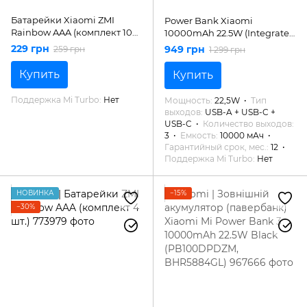
Батарейки Xiaomi ZMI
Power Bank Xiaomi
Rainbow AAA (комплект 10
10000mAh 22.5W (Integrated
батарейок)
Cable)
229 грн
949 грн
259 грн
1 299 грн
Купить
Купить
Поддержка Mi Turbo
Нет
Мощность
22,5W
Тип
выходов
USB-A + USB-C +
USB-C
Количество выходов
3
Емкость
10000 мАч
Гарантийный срок, мес.
12
Поддержка Mi Turbo
Нет
НОВИНКА
−15%
−30%