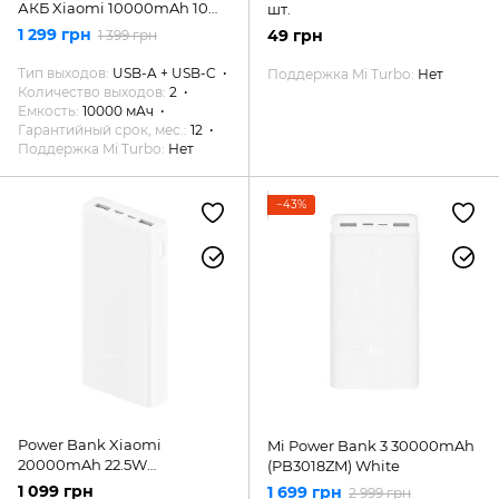
АКБ Xiaomi 10000mAh 10W
шт.
/ 22W Original
1 299 грн
49 грн
1 399 грн
Тип выходов
USB-A + USB-C
Поддержка Mi Turbo
Нет
Количество выходов
2
Емкость
10000 мАч
Гарантийный срок, мес.
12
Поддержка Mi Turbo
Нет
−43%
Power Bank Xiaomi
Mi Power Bank 3 30000mAh
20000mAh 22.5W
(PB3018ZM) White
(PB2022ZM)
1 099 грн
1 699 грн
2 999 грн