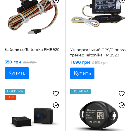
Кабель до Teltonika FMB920
Універсальний GPS/Glonass
трекер Teltonika FMB920
350 грн
1 690 грн
399 грн
2 190 грн
Купить
Купить
НОВИНКА
НОВИНКА
−13%