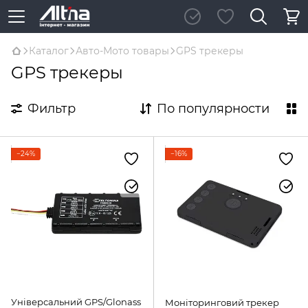
Каталог
Авто-Мото товары
GPS трекеры
GPS трекеры
Фильтр
По популярности
−24%
−16%
Універсальний GPS/Glonass
Моніторинговий трекер