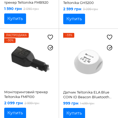
трекер Teltonika FMB920
Teltonika GH5200
1 590 грн
2 599 грн
2 090 грн
3 099 грн
Купить
Купить
РАСПРОДАЖА
−33%
−30%
Моніторинговий трекер
Датчик Teltonika ELA Blue
Teltonika FMP100
COIN ID Beacon Bluetooth
PPEX00000770
2 099 грн
999 грн
2 999 грн
1 499 грн
Купить
Купить