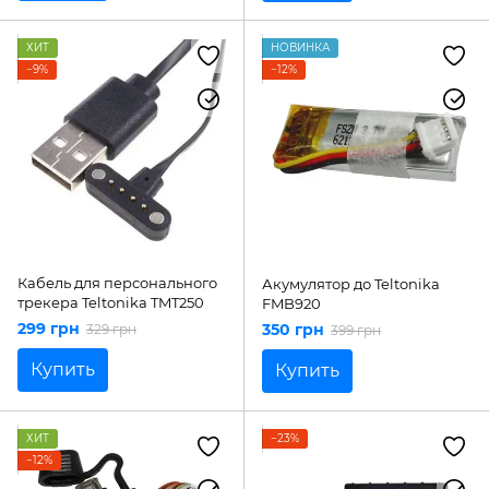
ХИТ
НОВИНКА
−9%
−12%
Кабель для персонального
Акумулятор до Teltonika
трекера Teltonika TMT250
FMB920
299 грн
350 грн
329 грн
399 грн
Купить
Купить
ХИТ
−23%
−12%