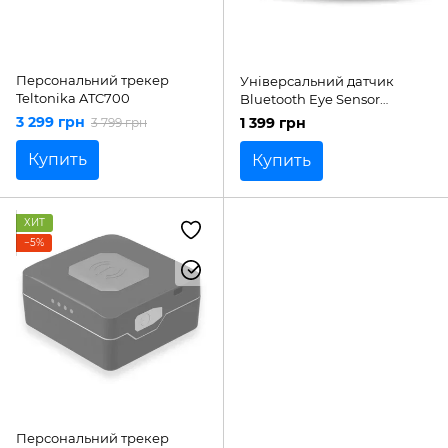
Персональний трекер
Універсальний датчик
Teltonika ATC700
Bluetooth Eye Sensor
Teltonika (BTSMP1)
3 299 грн
1 399 грн
3 799 грн
Купить
Купить
ХИТ
−5%
Персональний трекер