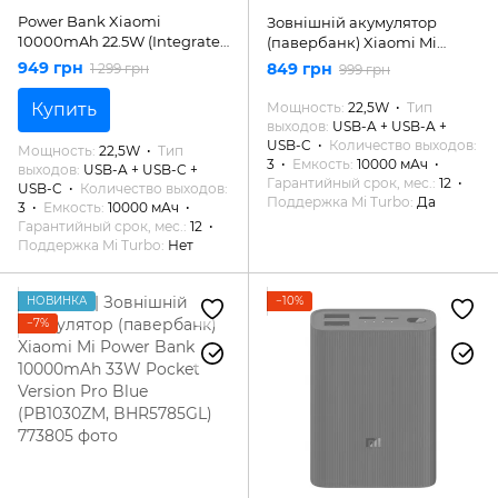
Power Bank Xiaomi
Зовнішній акумулятор
10000mAh 22.5W (Integrated
(павербанк) Xiaomi Mi
Cable)
Power Bank 3 10000mAh
949 грн
849 грн
1 299 грн
999 грн
22.5W Black (PB100DPDZM,
BHR5884GL)
Купить
Мощность
22,5W
Тип
выходов
USB-A + USB-A +
USB-C
Количество выходов
Мощность
22,5W
Тип
3
Емкость
10000 мАч
выходов
USB-A + USB-C +
Гарантийный срок, мес.
12
USB-C
Количество выходов
Поддержка Mi Turbo
Да
3
Емкость
10000 мАч
Гарантийный срок, мес.
12
Поддержка Mi Turbo
Нет
НОВИНКА
−10%
−7%