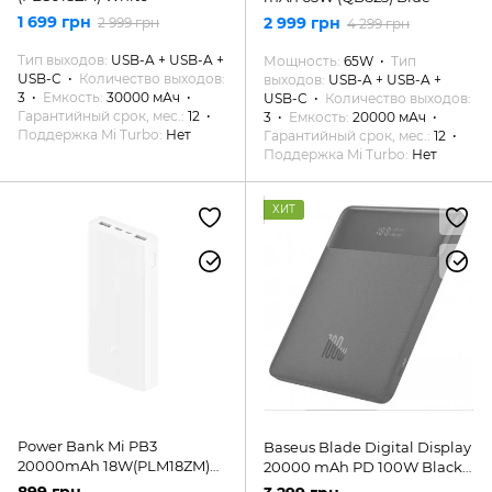
1 699 грн
2 999 грн
2 999 грн
4 299 грн
Тип выходов
USB-A + USB-A +
Мощность
65W
Тип
USB-C
Количество выходов
выходов
USB-A + USB-A +
3
Емкость
30000 мАч
USB-C
Количество выходов
Гарантийный срок, мес.
12
3
Емкость
20000 мАч
Поддержка Mi Turbo
Нет
Гарантийный срок, мес.
12
Поддержка Mi Turbo
Нет
ХИТ
Power Bank Mi PB3
Baseus Blade Digital Display
20000mAh 18W(PLM18ZM)
20000 mAh PD 100W Black
White
(PPDGL-01)
899 грн