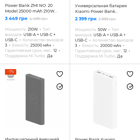
Power Bank ZMI NO. 20
Универсальная батарея
Model 25000 mAh 210W
Xiaomi Power Bank
BACKUP BATTERY (QB826G)
20000mAh 50W Black
3 449 грн
2 399 грн
4 499 грн
2 999 грн
(BHR5121GL)
Мощность
210W
Тип
Мощность
50W
Тип
выходов
USB-A + USB-C +
выходов
USB-A + USB-A +
USB-C
Количество выходов
USB-C
Количество выходов
3
Емкость
25000 мАч
3
Емкость
20000 мАч
Гарантийный срок, мес.
12
Гарантийный срок, мес.
12
Поддержка Mi Turbo
Да
Поддержка Mi Turbo
Да
−7%
Индукционный внешний
Power Bank Xiaomi