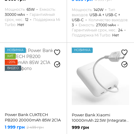
Xiaobai series Type-C to
Type-C 100W 20V/5A 1м
Мощность
65W
Емкость
Мощность
140W
Тип
30000 мАч
Гарантийный
выходов
USB-A + USB-C +
срок, мес.
12
Поддержка Mi
USB-C
Количество выходов
Turbo
Нет
3
Емкость
27000 мАч
Гарантийный срок, мес.
24
Поддержка Mi Turbo
Нет
НОВИНКА
НОВИНКА
ХИТ
−20%
ВИДЕО
Power Bank CUKTECH
Power Bank Xiaomi
PB200 20000mAh 85W 2C1A
10000mAh 22.5W (Integrated
Cable)
1 999 грн
999 грн
2 499 грн