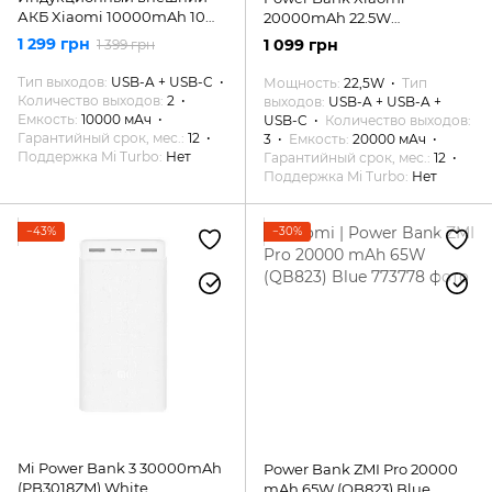
АКБ Xiaomi 10000mAh 10W
20000mAh 22.5W
/ 22W Original
(PB2022ZM)
1 299 грн
1 099 грн
1 399 грн
Тип выходов
USB-A + USB-C
Мощность
22,5W
Тип
Количество выходов
2
выходов
USB-A + USB-A +
Емкость
10000 мАч
USB-C
Количество выходов
Гарантийный срок, мес.
12
3
Емкость
20000 мАч
Поддержка Mi Turbo
Нет
Гарантийный срок, мес.
12
Поддержка Mi Turbo
Нет
−43%
−30%
Mi Power Bank 3 30000mAh
Power Bank ZMI Pro 20000
(PB3018ZM) White
mAh 65W (QB823) Blue