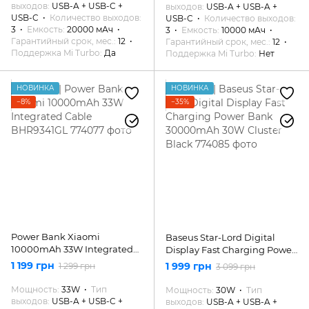
выходов
USB-A + USB-C +
выходов
USB-A + USB-A +
USB-C
Количество выходов
USB-C
Количество выходов
3
Емкость
20000 мАч
3
Емкость
10000 мАч
Гарантийный срок, мес.
12
Гарантийный срок, мес.
12
Поддержка Mi Turbo
Да
Поддержка Mi Turbo
Нет
НОВИНКА
НОВИНКА
−8%
−35%
Power Bank Xiaomi
Baseus Star-Lord Digital
10000mAh 33W Integrated
Display Fast Charging Power
Cable BHR9341GL
Bank 30000mAh 30W
1 199 грн
1 999 грн
1 299 грн
3 099 грн
Cluster Black
Мощность
33W
Тип
Мощность
30W
Тип
выходов
USB-A + USB-C +
выходов
USB-A + USB-A +