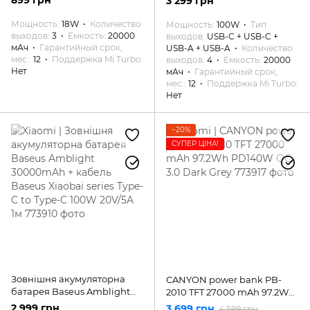
3 299 грн
Мощность
18W
Количество
Мощность
100W
Тип
выходов
3
Емкость
20000
выходов
USB-C + USB-C +
мАч
Гарантийный срок,
USB-A + USB-A
Количество
мес.
12
Поддержка Mi Turbo
выходов
4
Емкость
20000
Нет
мАч
Гарантийный срок,
мес.
12
Поддержка Mi Turbo
Нет
−20%
СУПЕР ЦІНА!
Зовнішня акумуляторна
CANYON power bank PB-
батарея Baseus Amblight
2010 TFT 27000 mAh 97.2Wh
30000mAh + кабель Baseus
PD140W QC 3.0 Dark Grey
2 999 грн
3 699 грн
4 599 грн