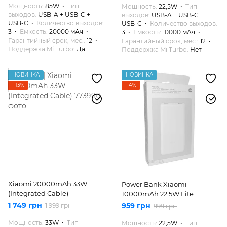
Мощность
85W
Тип
Мощность
22,5W
Тип
выходов
USB-A + USB-C +
выходов
USB-A + USB-C +
USB-C
Количество выходов
USB-C
Количество выходов
3
Емкость
20000 мАч
3
Емкость
10000 мАч
Гарантийный срок, мес.
12
Гарантийный срок, мес.
12
Поддержка Mi Turbo
Да
Поддержка Mi Turbo
Нет
НОВИНКА
НОВИНКА
−13%
−4%
Xiaomi 20000mAh 33W
Power Bank Xiaomi
(Integrated Cable)
10000mAh 22.5W Lite
(BHR9350GL)
1 749 грн
959 грн
1 999 грн
999 грн
Мощность
33W
Тип
Мощность
22,5W
Тип