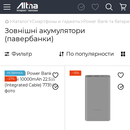
Каталог
Смартфоны и гаджеты
Power Bank та батар
Зовнішні акумулятори
(павербанки)
Фильтр
По популярности
НОВИНКА
−15%
−27%