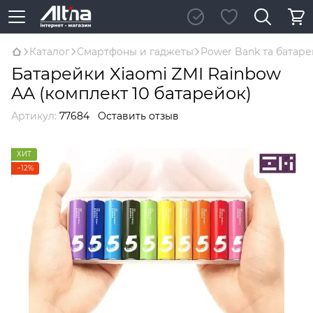
Каталог
Смартфоны и гаджеты
Power Bank та батар
Батарейки Xiaomi ZMI Rainbow
AA (комплект 10 батарейок)
Артикул:
77684
Оставить отзыв
ХИТ
−12%