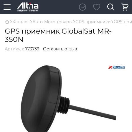
Каталог
Авто-Мото товары
GPS приемники
GPS при
GPS приемник GlobalSat MR-
350N
Артикул:
773739
Оставить отзыв