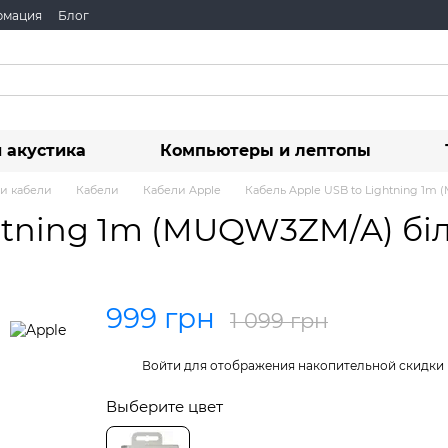
рмация
Блог
 акустика
Компьютеры и лептопы
 и кабели
Кабели
Кабели Apple
Кабель Apple USB to Lightning 1m
ghtning 1m (MUQW3ZM/A) бі
999 грн
1 099 грн
%
Войти
для отображения накопительной скидки
Выберите цвет