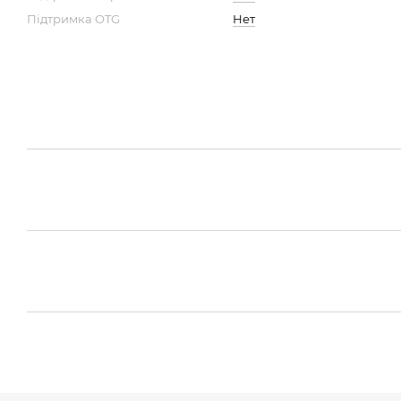
Підтримка OTG
Нет