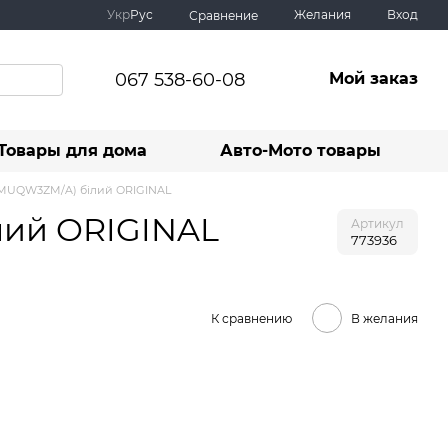
Укр
Рус
Желания
Вход
Сравнение
067 538-60-08
Мой заказ
Товары для дома
Авто-Мото товары
 (MUQW3ZM/A) білий ORIGINAL
лий ORIGINAL
Артикул
773936
К сравнению
В желания