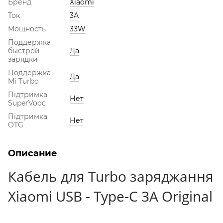
Бренд
Xiaomi
Ток
3A
Мощность
33W
Поддержка
быстрой
Да
зарядки
Поддержка
Да
Mi Turbo
Підтримка
Нет
SuperVooc
Підтримка
Нет
OTG
Описание
Кабель для Turbo заряджання
Xiaomi USB - Type-C 3A Original