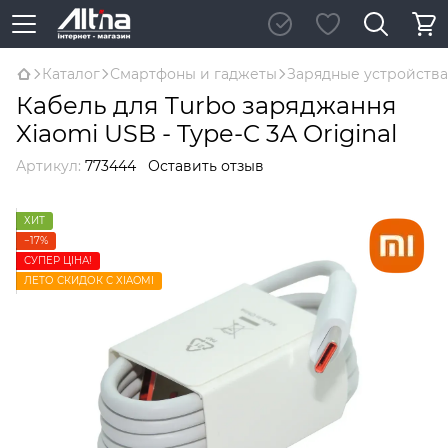
Каталог
Смартфоны и гаджеты
Зарядные устройства
Кабель для Turbo заряджання
Xiaomi USB - Type-C 3A Original
Артикул:
773444
Оставить отзыв
ХИТ
−17%
СУПЕР ЦІНА!
ЛЕТО СКИДОК С XIAOMI