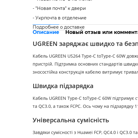
- "Новая почта" к двери
- Укрпочта в отделение
Подробнее о доставке
Описание
Новый отзыв или коммент
UGREEN заряджає швидко та без
Кабель UGREEN US264 Type-C toType-C 60W довж
пристрій. Підтримка основних стандартів швидк
зносостійка конструкція кабелю витримує тривал
Швидка підзарядка
Кабель UGREEN Type-C toType-C 60W підтримує с
та QC3.0, а також FCPС. Ось чому на підзарядку 
Універсальна сумісність
Завдяки сумісності з Huawei FCP, QC4.0 і QC3.0 