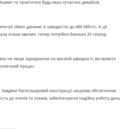
Huawei та практично будь-яких сучасних девайсів.
печує обмін даними зі швидкістю до 480 Мбіт/с. А це
ала кілька хвилин, тепер потрібно близько 30 секунд.
ано не лише заряджання на високій швидкості, ви можете
езпечний процес.
 Завдяки багатошаровій конструкції, міцному обплетенню
ість до згинів та зламів, забезпечуючи надійну роботу день