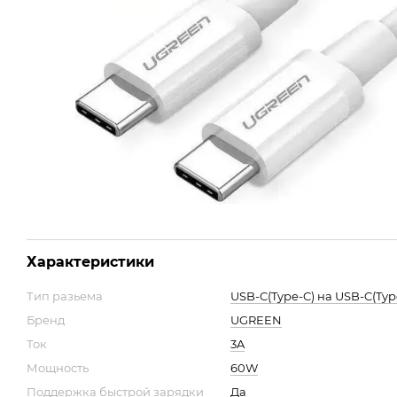
Характеристики
Тип разьема
USB-C(Type-C) на USB-C(Typ
Бренд
UGREEN
Ток
3A
Мощность
60W
Поддержка быстрой зарядки
Да