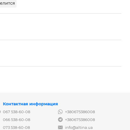
елится
Контактная информация
067 538-60-08
+380675386008
066 538-60-08
+380675386008
073 538-60-08
info@altina.ua