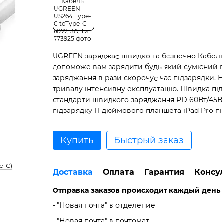
UGREEN заряджає швидко та безпечно Кабель
допоможе вам зарядити будь-який сумісний 
заряджання в рази скорочує час підзарядки. 
тривалу інтенсивну експлуатацію. Швидка пі
стандарти швидкого заряджання PD 60Вт/45Вт/1
підзарядку 11-дюймового планшета iPad Pro пі
Купить
Быстрый заказ
e-C)
Доставка
Оплата
Гарантия
Консу
Отправка заказов происходит каждый день с 
- "Новая почта" в отделение
- "Новая почта" в почтомат