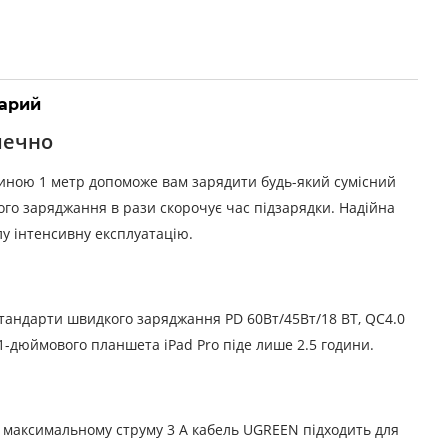
арий
печно
иною 1 метр допоможе вам зарядити будь-який сумісний
ого заряджання в рази скорочує час підзарядки. Надійна
у інтенсивну експлуатацію.
тандарти швидкого заряджання PD 60Вт/45Вт/18 ВТ, QC4.0
11-дюймового планшета iPad Pro піде лише 2.5 години.
та максимальному струму 3 А кабель UGREEN підходить для