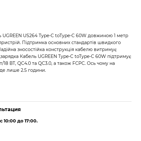
 UGREEN US264 Type-C toType-C 60W довжиною 1 метр
пристрій. Підтримка основних стандартів швидкого
Надійна зносостійка конструкція кабелю витримує
дзарядка Кабель UGREEN Type-C toType-C 60W підтримує
8 ВТ, QC4.0 та QC3.0, а також FCPС. Ось чому на
де лише 2.5 години.
льтация
10:00 до 17:00.