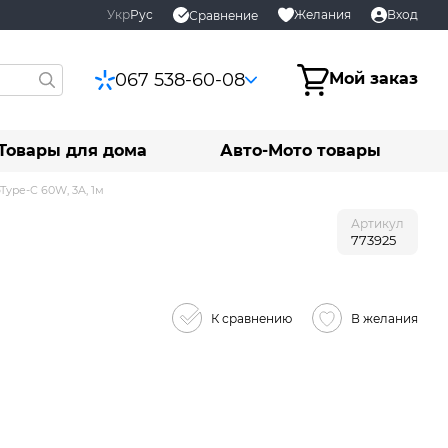
Укр
Рус
Желания
Вход
Сравнение
067 538-60-08
Мой заказ
Товары для дома
Авто-Мото товары
ype-C 60W, 3A, 1м
Артикул
773925
К сравнению
В желания