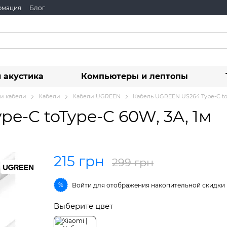
рмация
Блог
 акустика
Компьютеры и лептопы
 и кабели
Кабели
Кабели UGREEN
Кабель UGREEN US264 Type-C toT
e-C toType-C 60W, 3A, 1м
215 грн
299 грн
%
Войти
для отображения накопительной скидки
Выберите цвет