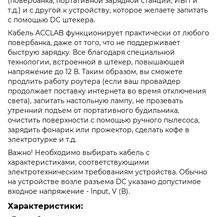
(повербанка, портативной зарядной станции, ИБП и
т.д.) и с другой к устройству, которое желаете запитать
с помощью DC штекера.
Кабель ACCLAB функционирует практически от любого
повербанка, даже от того, что не поддерживает
быструю зарядку. Все благодаря специальной
технологии, встроенной в штекер, повышающей
напряжение до 12 В. Таким образом, вы сможете
продлить работу роутера (если ваш провайдер
продолжает поставку интернета во время отключения
света), запитать настольную лампу, не прозевать
утренний подъем от портативного будильника,
очистить поверхности с помощью ручного пылесоса,
зарядить фонарик или прожектор, сделать кофе в
электротурке и т.д.
Важно! Необходимо выбирать кабель с
характеристиками, соответствующими
электротехническим требованиям устройства. Обычно
на устройстве возле разъема DC указано допустимое
входное напряжение - Input, V (В).
Характеристики: