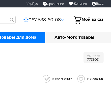
Укр
Рус
Желания
Вход
Сравнение
067 538-60-08
Мой заказ
Товары для дома
Авто-Мото товары
Артикул
773903
К сравнению
В желания