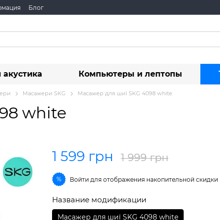
рмация
Блог
 акустика
Компьютеры и лептопы
ери
Масажери SKG
Масажер для шиї SKG 4098 white
98 white
1 599 грн
1 999 грн
%
Войти
для отображения накопительной скидки
Название модификации
Масажер для шиї SKG 4098 white