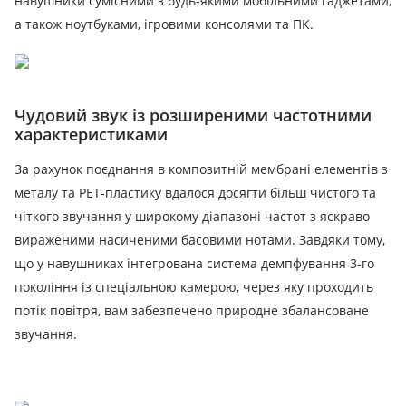
навушники сумісними з будь-якими мобільними гаджетами,
а також ноутбуками, ігровими консолями та ПК.
Чудовий звук із розширеними частотними
характеристиками
За рахунок поєднання в композитній мембрані елементів з
металу та РЕТ-пластику вдалося досягти більш чистого та
чіткого звучання у широкому діапазоні частот з яскраво
вираженими насиченими басовими нотами. Завдяки тому,
що у навушниках інтегрована система демпфування 3-го
покоління із спеціальною камерою, через яку проходить
потік повітря, вам забезпечено природне збалансоване
звучання.