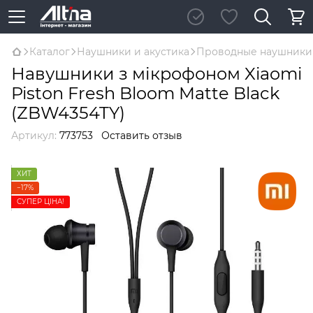
Каталог
Наушники и акустика
Проводные наушники
Навушники з мікрофоном Xiaomi
Piston Fresh Bloom Matte Black
(ZBW4354TY)
Артикул:
773753
Оставить отзыв
ХИТ
−17%
СУПЕР ЦІНА!