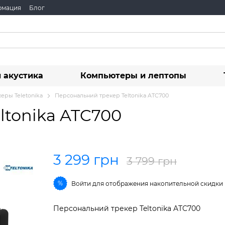
рмация
Блог
 акустика
Компьютеры и лептопы
еры Teletonika
Персональний трекер Teltonika ATC700
ltonika ATC700
3 299 грн
3 799 грн
%
Войти
для отображения накопительной скидки
Персональний трекер Teltonika ATC700