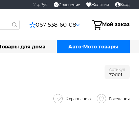
Укр
Рус
Желания
Вход
Сравнение
067 538-60-08
Мой заказ
Товары для дома
Авто-Мото товары
Артикул
774101
К сравнению
В желания