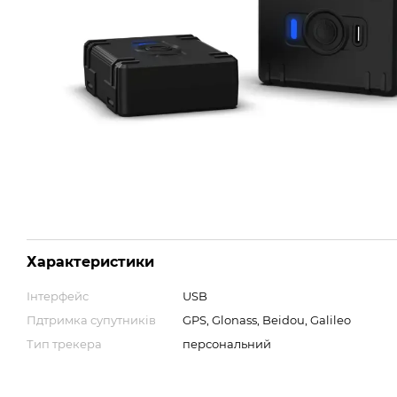
Характеристики
Інтерфейс
USB
Пдтримка супутників
GPS, Glonass, Beidou, Galileo
Тип трекера
персональний