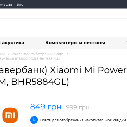
рмация
Блог
 акустика
Компьютеры и лептопы
йки
Power Bank та батарейки Xiaomi
2.5W Black (PB100DPDZM, BHR5884GL)
павербанк) Xiaomi Mi Powe
M, BHR5884GL)
849 грн
999 грн
%
Войти
для отображения накопительной скидки