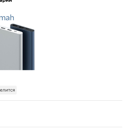
арий
елится