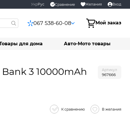
Укр
Рус
Желания
Вход
Сравнение
067 538-60-08
Мой заказ
Товары для дома
Авто-Мото товары
r Bank 3 10000mAh
Артикул
967666
К сравнению
В желания