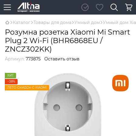
Каталог
Товары для дома
Умный дом
Умный дом Xi
Розумна розетка Xiaomi Mi Smart
Plug 2 Wi-Fi (BHR6868EU /
ZNCZ302KK)
Артикул:
773875
Оставить отзыв
ХИТ
−38%
ЛЕТО СКИДОК С XIAOMI