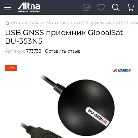
Каталог
Авто-Мото товары
GPS приемники
GPS при
USB GNSS приемник GlobalSat
BU-353N5
Артикул:
773738
Оставить отзыв
−18%