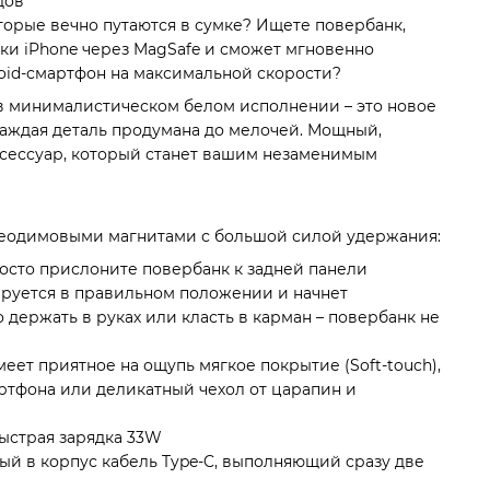
дов
торые вечно путаются в сумке? Ищете повербанк,
ки iPhone через MagSafe и сможет мгновенно
oid-смартфон на максимальной скорости?
в минималистическом белом исполнении – это новое
каждая деталь продумана до мелочей. Мощный,
ксессуар, который станет вашим незаменимым
еодимовыми магнитами с большой силой удержания:
Просто прислоните повербанк к задней панели
ируется в правильном положении и начнет
держать в руках или класть в карман – повербанк не
ет приятное на ощупь мягкое покрытие (Soft-touch),
ртфона или деликатный чехол от царапин и
быстрая зарядка 33W
ый в корпус кабель Type-C, выполняющий сразу две