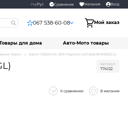
Укр
Рус
Желания
Вход
Сравнение
067 538-60-08
Мой заказ
Товары для дома
Авто-Мото товары
банки) Xiaomi
Xiaomi 10000mAh 33W Magnetic Int/Cable(BHR9822GL)
GL)
Артикул
774122
К сравнению
В желания