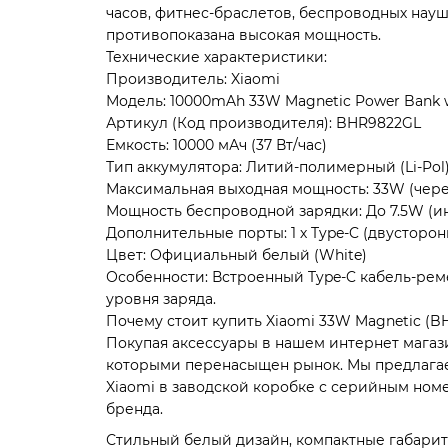
часов, фитнес-браслетов, беспроводных науш
противопоказана высокая мощность.
Технические характеристики:
Производитель: Xiaomi
Модель: 10000mAh 33W Magnetic Power Bank w
Артикул (Код производителя): BHR9822GL
Емкость: 10000 мАч (37 Вт/час)
Тип аккумулятора: Литий-полимерный (Li-Pol
Максимальная выходная мощность: 33W (чере
Мощность беспроводной зарядки: До 7.5W (и
Дополнительные порты: 1 х Type-C (двусторон
Цвет: Официальный белый (White)
Особенности: Встроенный Type-C кабель-рем
уровня заряда.
Почему стоит купить Xiaomi 33W Magnetic (BH
Покупая аксессуары в нашем интернет магази
которыми перенасыщен рынок. Мы предлага
Xiaomi в заводской коробке с серийным но
бренда.
Стильный белый дизайн, компактные габарит