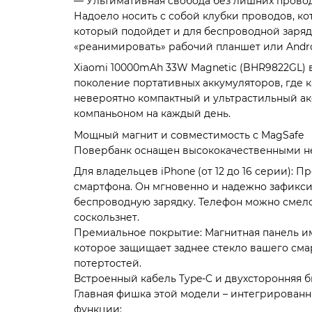
— Ультимативная свобода без лишних прово
Надоело носить с собой клубки проводов, ко
который подойдет и для беспроводной заряд
«реанимировать» рабочий планшет или Andr
Xiaomi 10000mAh 33W Magnetic (BHR9822GL) 
поколение портативных аккумуляторов, где 
невероятно компактный и ультрастильный а
компаньоном на каждый день.
Мощный магнит и совместимость с MagSafe
Повербанк оснащен высококачественными н
Для владельцев iPhone (от 12 до 16 серии): 
смартфона. Он мгновенно и надежно зафикс
беспроводную зарядку. Телефон можно смело 
соскользнет.
Премиальное покрытие: Магнитная панель име
которое защищает заднее стекло вашего сма
потертостей.
Встроенный кабель Type-C и двухсторонняя 
Главная фишка этой модели – интегрированн
функции: