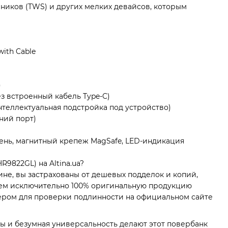
ников (TWS) и других мелких девайсов, которым
ith Cable
)
з встроенный кабель Type-C)
нтеллектуальная подстройка под устройство)
ний порт)
ень, магнитный крепеж MagSafe, LED-индикация
R9822GL) на Altina.ua?
не, вы застрахованы от дешевых подделок и копий,
ем исключительно 100% оригинальную продукцию
мером для проверки подлинности на официальном сайте
ы и безумная универсальность делают этот повербанк