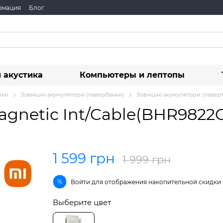
рмация
Блог
 акустика
Компьютеры и лептопы
йки
Зовнішні акумулятори (павербанки)
Зовнішні акумулятори (павер
gnetic Int/Cable(BHR9822
1 599 грн
1 999 грн
%
Войти
для отображения накопительной скидки
Выберите цвет