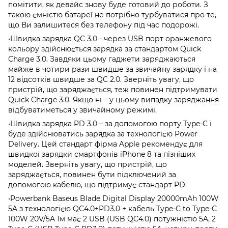
помітити, як девайс знову буде готовий до роботи. З
такою ємністю батареї не потрібно турбуватися про те,
що Ви залишитеся без телефону під час подорожі.
•Швидка зарядка QC 3.0 - через USB порт оранжевого
кольору здійснюється зарядка за стандартом Quick
Charge 3.0. Завдяки цьому гаджети заряджаються
майже в чотири рази швидше за звичайну зарядку і на
12 відсотків швидше за QC 2.0. Зверніть увагу, що
пристрій, що заряджається, теж повинен підтримувати
Quick Charge 3.0. Якщо ні – у цьому випадку заряджання
відбуватиметься у звичайному режимі.
•Швидка зарядка PD 3.0 – за допомогою порту Type-C і
буде здійснюватись зарядка за технологією Power
Delivery. Цей стандарт фірма Apple рекомендує для
швидкої зарядки смартфонів iPhone 8 та пізніших
моделей. Зверніть увагу, що пристрій, що
заряджається, повинен бути підключений за
допомогою кабелю, що підтримує стандарт PD.
•Powerbank Baseus Blade Digital Display 20000mAh 100W
5A з технологією QC4.0+PD3.0 + кабель Type-C to Type-C
100W 20V/5A 1м має 2 USB (USB QC4.0) потужністю 5A, 2