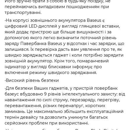
Його зручно брати з собою в будь-яку поїздку, не
переймаючись випадковим пошкодженням при
транспортуванні.
•На корпусі зовнішнього акумулятора Baseus є
цифровий LED-дисплей у вигляді глянцевої вставки,
який додає пристрою ще більше вишуканості і за
допомогою якого легко визначити поточний рівень
заряду Павербанка Baseus у відсотках і час зарядки, що
залишився. Їх перевірка дасть вам уявлення про те, як
швидко заряджається гаджет і коли потрібно зарядити
зовнішній акумулятор. Крім того, помаранчевий
індикатор у вигляді блискавки інформує про
включення режиму швидкого заряджання.
•Високий рівень безпеки
•Для безпеки Ваших гаджетів, у пристрій повербанк
базеус вбудовано 9 рівнів інтелектуального захисту: від
навантаження по силі струму, перезаряду, перегріву,
перевантаження, різних перенапруг, коротких
замикань. Це максимально збільшить експлуатаційний
термін девайсу та дозволить уникнути багатьох
серйозних проблем при використанні.