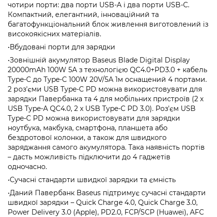
чотири порти: два порти USB-A і два порти USB-C.
Компактний, елегантний, інноваційний та
багатофункціональний блок живлення виготовлений із
високоякісних матеріалів.
•Вбудовані порти для зарядки
•Зовнішній акумулятор Baseus Blade Digital Display
20000mAh 100W 5A з технологією QC4.0+PD3.0 + кабель
Type-C до Type-C 100W 20V/5A 1м оснащений 4 портами.
2 роз'єми USB Type-C PD можна використовувати для
зарядки Павербанка та 4 для мобільних пристроїв (2 х
USB Type-A QC4.0, 2 х USB Type-C PD 3.0). Роз'єм USB
Type-C PD можна використовувати для зарядки
ноутбука, макбука, смартфона, планшета або
бездротової колонки, а також для швидкого
заряджання самого акумулятора. Така наявність портів
– дасть можливість підключити до 4 гаджетів
одночасно.
•Сучасні стандарти швидкої зарядки та ємність
•Даний Павербанк Baseus підтримує сучасні стандарти
швидкої зарядки – Quick Charge 4.0, Quick Charge 3.0,
Power Delivery 3.0 (Apple), PD2.0, FCP/SCP (Huawei), AFC