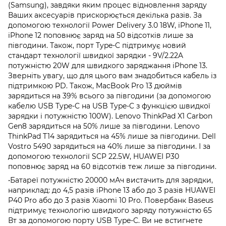
(Samsung), завдяки яким процес відновлення заряду
Ваших аксесуарів прискорюється декілька разів. За
допомогою технології Power Delivery 3.0 18W, iPhone 11,
iPhone 12 поповнює заряд на 50 відсотків лише за
півгодини. Також, порт Type-C підтримує новий
стандарт технології швидкої зарядки - 9V/2.22A
потужністю 20W для швидкого заряджання iPhone 13.
Зверніть увагу, що для цього вам знадобиться кабель із
підтримкою PD. Також, MacBook Pro 13 дюймів
зарядиться на 39% всього за півгодини (за допомогою
кабелю USB Type-C на USB Type-C з функцією швидкої
зарядки і потужністю 100W). Lenovo ThinkPad X1 Carbon
Gen8 зарядиться на 50% лише за півгодини. Lenovo
ThinkPad T14 зарядиться на 45% лише за півгодини. Dell
Vostro 5490 зарядиться на 40% лише за півгодини. І за
допомогою технології SCP 22.5W, HUAWEI P30
поповнює заряд на 60 відсотків теж лише за півгодини.
•Батареї потужністю 20000 мАч вистачить для зарядки,
наприклад: до 4,5 разів iPhone 13 або до 3 разів HUAWEI
P40 Pro або до 3 разів Xiaomi 10 Pro. Повербанк Baseus
підтримує технологію швидкого заряду потужністю 65
Вт за допомогою порту USB Type-C. Ви не встигнете