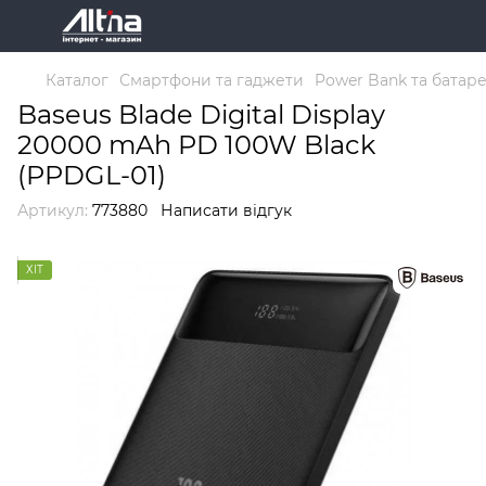
Каталог
Смартфони та гаджети
Power Bank та батар
Baseus Blade Digital Display
20000 mAh PD 100W Black
(PPDGL-01)
Артикул:
773880
Написати відгук
ХІТ