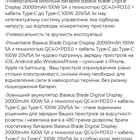
•Універсальна мобільна батарея Baseus Blade Digital
Display 20000mAh 100W 5A з технологією QC4.0+PD3.0 +
кабель Type-C до Type-C 100W 20V/5A 1м має
інтелектуальну систему управління, яка підбирає
напругу, що відповідає конкретному пристрою.
•Універсальність та зручність експлуатації
•Powerbank Baseus Blade Digital Display 20000mAh 100W
5A з технологією QC4.0+PD3.0 + кабель Type-C до Type-C
100W 20V/5A 1м чудово підтримує зарядку пристроїв на
iOS, Android або WindowsPhone – сумісний з iPhone,
Apple та Samsung . Ваш пристрій отримуватиме рівно
стільки електроенергії, скільки йому необхідно для
відновлення сили в найкоротші терміни, без ризику
пошкодження батареї.
•Зовнішній акумулятор Baseus Blade Digital Display
20000mAh 100W 5A з технологією QC4.0+PD3.0 + кабель
Type-C до Type-C 100W 20V/5A 1м - стане відмінним
рішенням для зарядки Ваших пристроїв за відсутності
розеток і невелика вага в 490 грамів дозволяє брати
портативну батарею Baseus Blade Digital Display
20000mAh 100W 5A з технологією QC4.0+PD3.0 + кабель
Type-C to Type-C 100W 20V/5A 1м з собою куди завгодно.