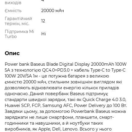
виходів
Ємність
20000 мАч
Гарантійний
12
термін, міс.
Підтримка Mi
Ні
Turbo
Опис
Power bank Baseus Blade Digital Display 20000mAh 100W
5A з технологією QC4.0+PD3.0 + кабель Type-C to Type-C
100W 20V/5A 1м - це потужна батарея з великою
ємністю 20000 мАч, стильним зовнішнім виглядом які
дозволяють відновлювати енергію кількох приладів
одночасно. Даний повербанк Baseus підтримує
стандарти швидкої зарядки, такі як Quick Charge 4.0 3.0,
Huawei SCP, FCP, Samsung AFC, Power Delivery до 100 Вт.
Завдяки цьому, за допомогою Powerbank Baseus можна
заряджати не лише смартфони, планшети, смарт-
годинники та навушники, а й ноутбуки таких
виробників, як Apple, Dell, Lenovo. Всього у нього