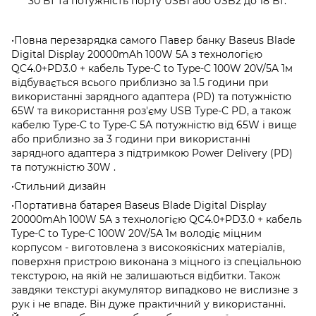
30 Вт та потужність порту USB1 або USB2 до 18 Вт.
•Повна перезарядка самого Павер банку Baseus Blade
Digital Display 20000mAh 100W 5A з технологією
QC4.0+PD3.0 + кабель Type-C to Type-C 100W 20V/5A 1м
відбувається всього приблизно за 1.5 години при
використанні зарядного адаптера (PD) та потужністю
65W та використання роз'єму USB Type-C PD, а також
кабелю Type-C to Type-C 5A потужністю від 65W і вище
або приблизно за 3 години при використанні
зарядного адаптера з підтримкою Power Delivery (PD)
та потужністю 30W .
•Стильний дизайн
•Портативна батарея Baseus Blade Digital Display
20000mAh 100W 5A з технологією QC4.0+PD3.0 + кабель
Type-C to Type-C 100W 20V/5A 1м володіє міцним
корпусом - виготовлена з високоякісних матеріалів,
поверхня пристрою виконана з міцного із спеціальною
текстурою, на якій не залишаються відбитки. Також
завдяки текстурі акумулятор випадково не вислизне з
рук і не впаде. Він дуже практичний у використанні.