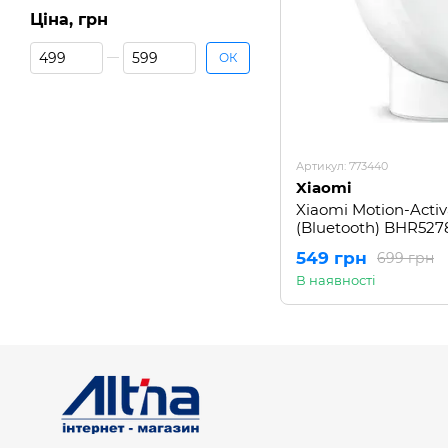
Ціна, грн
Від Ціна, грн
До Ціна, грн
ОК
Артикул: 773440
Xiaomi
Xiaomi Motion-Activ
(Bluetooth) BHR52
549 грн
699 грн
В наявності