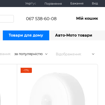
Укр
Рус
Бажання
Вхід
Порівняння
067 538-60-08
Мій кошик
Товари для дому
Авто-Мото товари
вання:
за популярністю
Відображення:
−17%