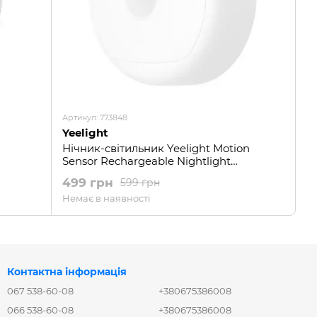
Артикул: 773848
Yeelight
Нічник-світильник Yeelight Motion
Sensor Rechargeable Nightlight
YLYD01YL
499 грн
599 грн
Немає в наявності
Контактна інформація
067 538-60-08
+380675386008
066 538-60-08
+380675386008