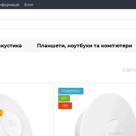
інформація
Блог
акустика
Планшети, ноутбуки та компʼютери
Сорту
НОВИНКА
ХІТ
−8%