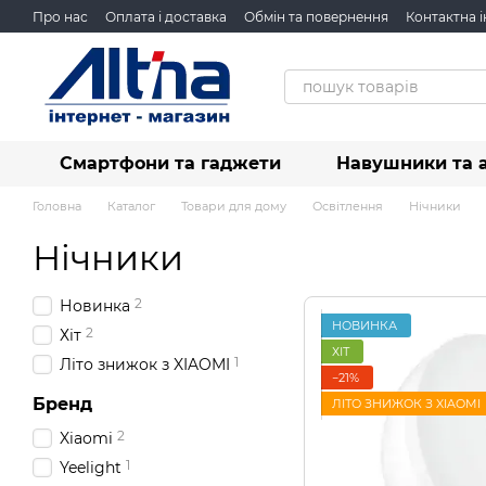
Перейти до основного контенту
Про нас
Оплата і доставка
Обмін та повернення
Контактна 
Смартфони та гаджети
Навушники та 
Головна
Каталог
Товари для дому
Освітлення
Нічники
Нічники
2
Новинка
НОВИНКА
2
Хіт
ХІТ
1
Літо знижок з XIAOMI
−21%
Бренд
ЛІТО ЗНИЖОК З XIAOMI
2
Xiaomi
1
Yeelight