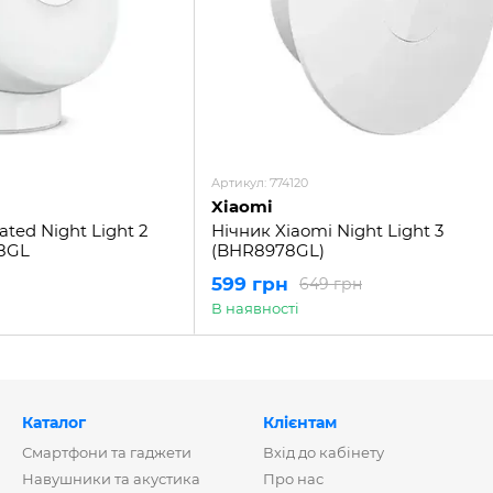
Артикул: 774120
Xiaomi
ated Night Light 2
Нічник Xiaomi Night Light 3
78GL
(BHR8978GL)
599 грн
649 грн
В наявності
Каталог
Клієнтам
Смартфони та гаджети
Вхід до кабінету
Навушники та акустика
Про нас