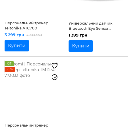
Персональний трекер
Універсальний датчик
Teltonika ATC700
Bluetooth Eye Sensor
Teltonika (BTSMP1)
3 299 грн
1 399 грн
3 799 грн
Купити
Купити
ХІТ
−5%
Персональний трекер