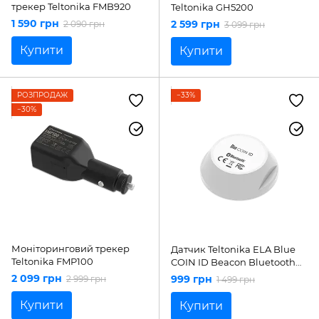
трекер Teltonika FMB920
Teltonika GH5200
1 590 грн
2 599 грн
2 090 грн
3 099 грн
Купити
Купити
РОЗПРОДАЖ
−33%
−30%
Моніторинговий трекер
Датчик Teltonika ELA Blue
Teltonika FMP100
COIN ID Beacon Bluetooth
PPEX00000770
2 099 грн
999 грн
2 999 грн
1 499 грн
Купити
Купити