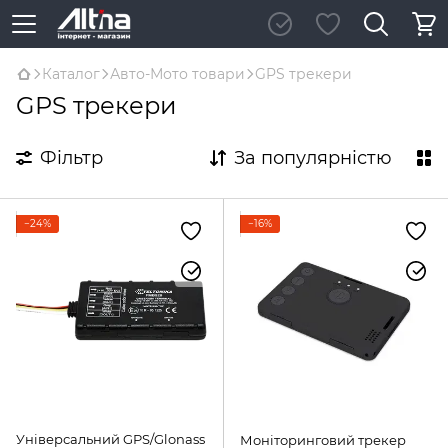
Каталог
Авто-Мото товари
GPS трекери
GPS трекери
Фільтр
За популярністю
−24%
−16%
Універсальний GPS/Glonass
Моніторинговий трекер