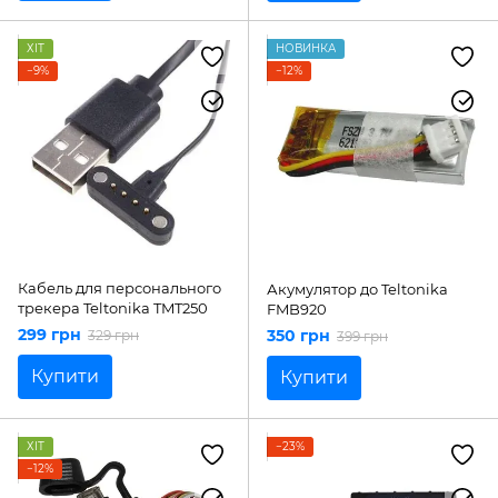
ХІТ
НОВИНКА
−9%
−12%
Кабель для персонального
Акумулятор до Teltonika
трекера Teltonika TMT250
FMB920
299 грн
350 грн
329 грн
399 грн
Купити
Купити
ХІТ
−23%
−12%