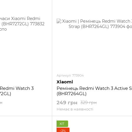
Артикул: 773904
Xiaomi
 Redmi Watch 3
Ремінець Redmi Watch 3 Active S
72GL)
(BHR7264GL)
249 грн
рн
329 грн
Немає в наявності
ХІТ
−2%