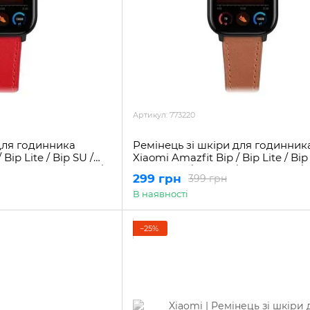
Артикул: 773220
для годинника
Ремінець зі шкіри для годинник
Bip Lite / Bip SU /
Xiaomi Amazfit Bip / Bip Lite / Bip
 GTS 2 mini / GTS 3 /
GTS GTS 2 / GTS 2e / GTS 2 mini / 
299 грн
399 грн
Pop / Pop U / 20 мм
В наявності
−25%