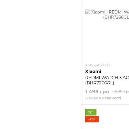
Артикул: 773838
Xiaomi
REDMI WATCH 3 AC
(BHR7266GL)
1 499 грн
1 699 г
Немає в наявності
ХІТ
−12%