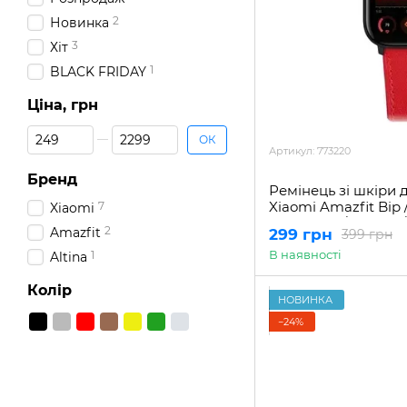
2
Новинка
3
Хіт
1
BLACK FRIDAY
Ціна, грн
Від Ціна, грн
До Ціна, грн
ОК
Артикул: 773220
Бренд
Ремінець зі шкіри 
Xiaomi Amazfit Bip / 
7
Xiaomi
GTS GTS 2 / GTS 2e /
2
Amazfit
299 грн
399 грн
Pop / Pop U / 20 мм
В наявності
1
Altina
Колір
НОВИНКА
−24%