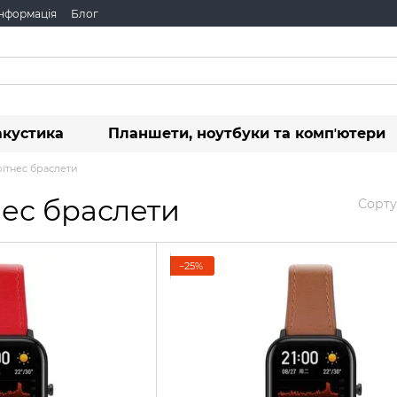
інформація
Блог
акустика
Планшети, ноутбуки та компʼютери
ітнес браслети
нес браслети
Сорту
−25%