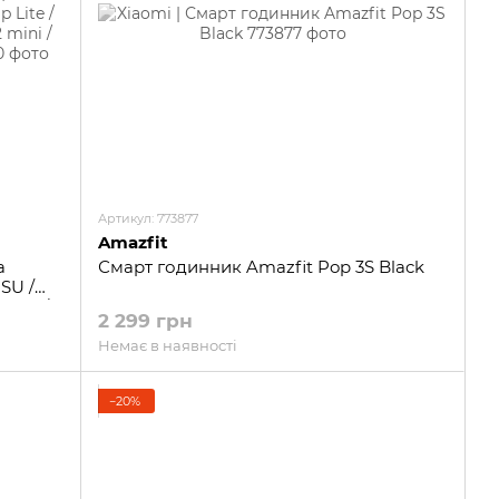
Артикул: 773877
Amazfit
а
Смарт годинник Amazfit Pop 3S Black
 SU /
GTS 3 /
2 299 грн
Немає в наявності
−20%