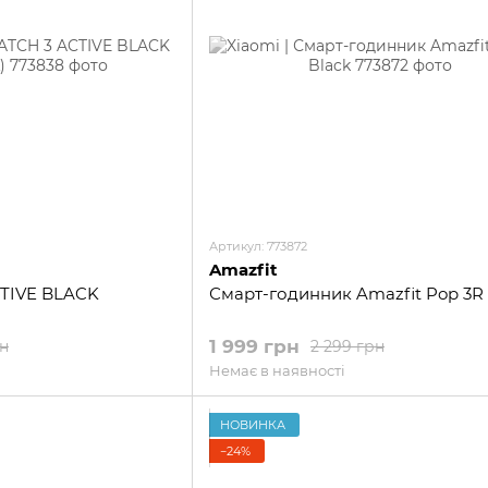
Артикул: 773872
Amazfit
TIVE BLACK
Смарт-годинник Amazfit Pop 3R 
1 999 грн
рн
2 299 грн
Немає в наявності
НОВИНКА
−24%