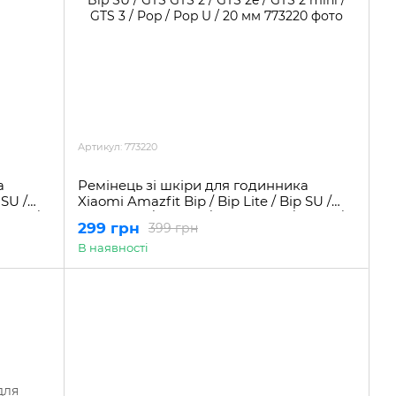
Артикул: 773220
а
Ремінець зі шкіри для годинника
 SU /
Xiaomi Amazfit Bip / Bip Lite / Bip SU /
GTS 3 /
GTS GTS 2 / GTS 2e / GTS 2 mini / GTS 3 /
299 грн
399 грн
Pop / Pop U / 20 мм
В наявності