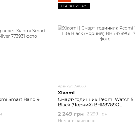
BLACK FRIDAY
Артикул: 774060
Xiaomi
omi Smart Band 9
Смарт-годинник Redmi Watch 5 
Black (Чорний) BHR8789GL
2 249 грн
н
2 299 грн
Немає в наявності