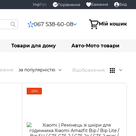
Укр
Рус
Бажання
Вхід
Порівняння
067 538-60-08
Мій кошик
Товари для дому
Авто-Мото товари
вання:
за популярністю
Відображення:
−25%