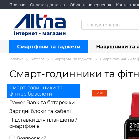
Перейти до основного контенту
Про нас
Оплата і доставка
Обмін та повернення
Контактна 
Смартфони та гаджети
Навушники та 
Головна
Каталог
Смартфони та гаджети
Смарт-годинники та ф
Смарт-годинники та фіт
Смарт-годинники та
−25%
фітнес браслети
Power Bank та батарейки
Зарядні блоки та кабелі
Підставки для планшетів /
смартфонів
2
Розпродаж