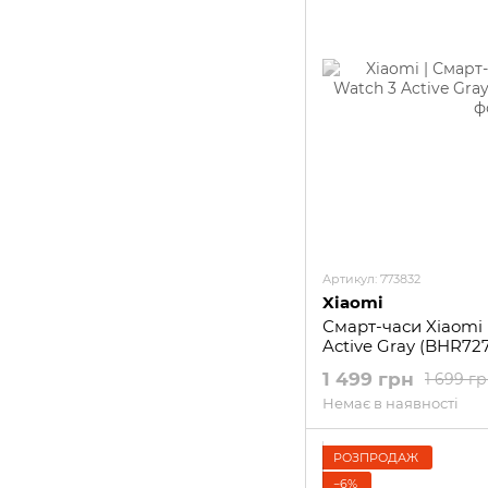
Артикул: 773832
Xiaomi
Смарт-часи Xiaomi
Active Gray (BHR72
1 499 грн
1 699 г
Немає в наявності
РОЗПРОДАЖ
−6%