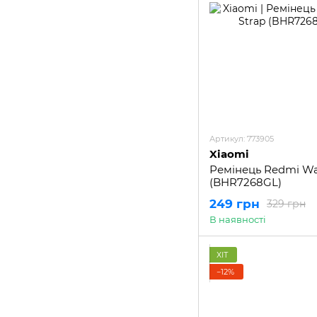
Артикул: 773905
Xiaomi
Ремінець Redmi Wat
(BHR7268GL)
249 грн
329 грн
В наявності
ХІТ
−12%