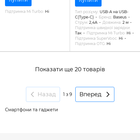
Купити
Підтримка Mi Turbo
Ні
Тип роз'єму
USB-A на USB-
C(Type-C)
Бренд
Baseus
Струм
2,4A
Довжина
2 м
Підтримка швидкої зарядки
Так
Підтримка Mi Turbo
Ні
Підтримка SuperVooc
Ні
Підтримка OTG
Ні
Показати ще 20 товарів
Назад
Вперед
1
з 9
Смартфони та гаджети