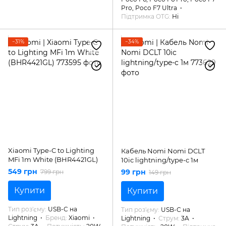
Pro, Poco F7 Ultra
Підтримка OTG
Ні
−31%
−34%
Xiaomi Type-C to Lighting
Кабель Nomi Nomi DCLT
MFi 1m White (BHR4421GL)
10ic lightning/type-c 1м
549 грн
99 грн
799 грн
149 грн
Купити
Купити
Тип роз'єму
USB-C на
Тип роз'єму
USB-C на
Lightning
Бренд
Xiaomi
Lightning
Струм
3A