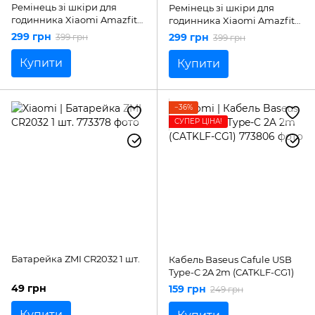
Ремінець зі шкіри для
Ремінець зі шкіри для
годинника Xiaomi Amazfit
годинника Xiaomi Amazfit
Bip / Bip Lite / Bip SU / GTS
Bip / Bip Lite / Bip SU / GTS
299 грн
299 грн
399 грн
399 грн
GTS 2 / GTS 2e / GTS 2 mini /
GTS 2 / GTS 2e / GTS 2 mini /
GTS 3 / Pop / Pop U / 20 мм
GTS 3 / Pop / Pop U / 20 мм
Купити
Купити
−36%
СУПЕР ЦІНА!
Батарейка ZMI CR2032 1 шт.
Кабель Baseus Cafule USB
Type-C 2A 2m (CATKLF-CG1)
49 грн
159 грн
249 грн
Купити