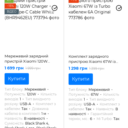
ХІТ
−7%
−15%
ВІДЕО
Мережевий зарядний
Комплект зарядного
пристрій Xiaomi 120W
пристрою Xiaomi 67W із
Charger + USB Type-C Cable
Turbo кабелем 6A Original
1 699 грн
1 298 грн
1 999 грн
1 399 грн
White (BHR9462EU)
Купити
Купити
Тип блоку
Мережевий
Тип блоку
Мережевий
Потужність
120W
Кількість
Потужність
67W
Кількість
виходів
1
Тип вихідного
виходів
1
Тип вихідного
роз'єму
USB-A
Комплект з
роз'єму
USB-A
Комплект з
кабелем
Так
Довжина
кабелем
Так
Наявність
В
кабелю в комплекті
1 м
наявності
Гарантійний
Наявність
В наявності
термін, міс.
6
Mi Turbo
Так
Сумісність
Black Shark 4,