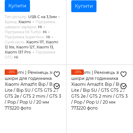
GTS 3 / Pop / Pop U / 20 мм
Купити
Купити
Тип роз'єму
USB-C на 3,5мм
Бренд
Xiaomi
Підтримка
швидкої зарядки
Ні
Підтримка Mi Turbo
Ні
Підтримка SuperVooc
Ні
Сумісність
Xiaomi 11T, Xiaomi
12 lite, Xiaomi 12T, Xiaomi 13,
Xiaomi 13T Pro
Підтримка
OTG
Ні
−25%
−25%