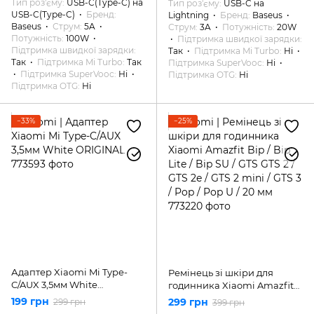
Тип роз'єму
USB-C(Type-C) на
Тип роз'єму
USB-C на
USB-C(Type-C)
Бренд
Lightning
Бренд
Baseus
Baseus
Струм
5A
Струм
3A
Потужність
20W
Потужність
100W
Підтримка швидкої зарядки
Підтримка швидкої зарядки
Так
Підтримка Mi Turbo
Ні
Так
Підтримка Mi Turbo
Так
Підтримка SuperVooc
Ні
Підтримка SuperVooc
Ні
Підтримка OTG
Ні
Підтримка OTG
Ні
−33%
−25%
Адаптер Xiaomi Mi Type-
Ремінець зі шкіри для
C/AUX 3,5мм White
годинника Xiaomi Amazfit
ORIGINAL
Bip / Bip Lite / Bip SU / GTS
199 грн
299 грн
299 грн
399 грн
GTS 2 / GTS 2e / GTS 2 mini /