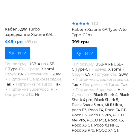
1
Кабель для Turbo
Кабель Xiaomi 6A Type-A to
заряджання Xiaomi 6AL
Type-C 1m
Type-C 1.5m 120Вт ORIGINAL
449 грн
399 грн
499 грн
Купити
Купити
Тип роз'єму
USB-A на USB-
Тип роз'єму
USB-A на USB-
C(Type-C)
Бренд
Xiaomi
C(Type-C)
Бренд
Xiaomi
Струм
6A
Потужність
120W
Струм
6A
Потужність
120W
Підтримка швидкої зарядки
Підтримка швидкої зарядки
Так
Підтримка Mi Turbo
Так
Так
Підтримка Mi Turbo
Так
Підтримка SuperVooc
Ні
Підтримка SuperVooc
Ні
Підтримка OTG
Ні
Сумісність
Black Shark 4, Black
Shark 4 pro, Black Shark 5,
Black Shark 5 pro, Mi 11 Ultra,
poco F3, Poco F4, Poco F4 GT,
Poco F5, Poco F5 Pro, POCO
M4 Pro, POCO M5s, Poco X3,
Poco X3 GT, Poco X3 NFC,
Poco X3 Pro, POCO X4 GT,