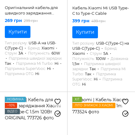
Оригінальний кабель для
Кабель Xiaomi Mi USB Type-
швидкого заряджання
C to Type-C Cable
Xiaomi USB - Type-C 3A
269 грн
399 грн
299 грн
499 грн
ORIGINAL
Купити
Купити
Тип роз'єму
USB-A на USB-
Тип роз'єму
USB-C(Type-C) на
C(Type-C)
Бренд
Xiaomi
USB-C(Type-C)
Бренд
Струм
3A
Потужність
60W
Xiaomi
Струм
5A
Підтримка швидкої зарядки
Потужність
100W
Довжина
Так
Підтримка Mi Turbo
Ні
1,5м
Підтримка швидкої
Підтримка SuperVooc
Ні
зарядки
Так
Підтримка Mi
Підтримка OTG
Ні
Turbo
Так
Підтримка
SuperVooc
Ні
Підтримка
OTG
Ні
НОВИНКА
ХІТ
−10%
ЛІТО ЗНИЖОК З XIAOMI
ВІДЕО