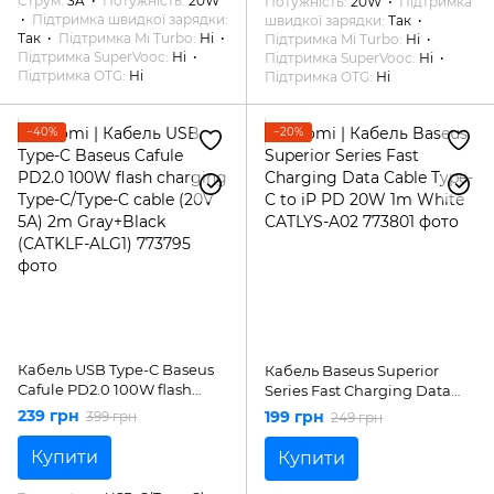
Струм
3A
Потужність
20W
Потужність
20W
Підтримка
Підтримка швидкої зарядки
швидкої зарядки
Так
Так
Підтримка Mi Turbo
Ні
Підтримка Mi Turbo
Ні
Підтримка SuperVooc
Ні
Підтримка SuperVooc
Ні
Підтримка OTG
Ні
Підтримка OTG
Ні
−40%
−20%
Кабель USB Type-C Baseus
Кабель Baseus Superior
Cafule PD2.0 100W flash
Series Fast Charging Data
charging Type-C/Type-C
Cable Type-C to iP PD 20W
239 грн
199 грн
399 грн
249 грн
cable (20V 5A) 2m
1m White CATLYS-A02
Gray+Black (CATKLF-ALG1)
Купити
Купити