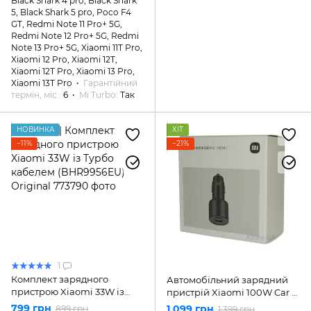
Black Shark 4 pro, Black Shark
5, Black Shark 5 pro, Poco F4
GT, Redmi Note 11 Pro+ 5G,
Redmi Note 12 Pro+ 5G, Redmi
Note 13 Pro+ 5G, Xiaomi 11T Pro,
Xiaomi 12 Pro, Xiaomi 12T,
Xiaomi 12T Pro, Xiaomi 13 Pro,
Xiaomi 13T Pro
Гарантійний
термін, міс.
6
Mi Turbo
Так
НОВИНКА
ХІТ
−11%
−21%
1
Комплект зарядного
Автомобільний зарядний
пристрою Xiaomi 33W із
пристрій Xiaomi 100W Car з
Турбо кабелем
кабелем Type-C/Type-C
799 грн
1 099 грн
899 грн
1 399 грн