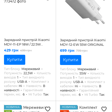
Зарядний пристрій Xiaomi
Зарядний пристрій Xiaomi
MDY-11-EP 18W / 22.5W
MDY-12-EW 55W ORIGINAL
ORIGINAL
429 грн
699 грн
499 грн
799 грн
Купити
Купити
Тип блоку
Мережевий
Тип блоку
Мережевий
Потужність
22,5W
Кількість
Потужність
55W
Кількість
виходів
1
Тип вихідного
виходів
1
Тип вихідного
роз'єму
USB-A
Комплект з
роз'єму
USB-A
Комплект з
кабелем
Ні
Наявність
В
кабелем
Ні
Наявність
В
наявності
Гарантійний
наявності
Гарантійний
термін, міс.
6
Mi Turbo
Так
термін, міс.
6
Mi Turbo
Так
НОВИНКА
НОВИНКА