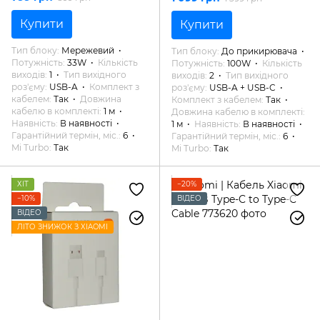
(BHR9956EU) Original
(1A1C)
Купити
Купити
Тип блоку
Мережевий
Тип блоку
До прикирювача
Потужність
33W
Кількість
Потужність
100W
Кількість
виходів
1
Тип вихідного
виходів
2
Тип вихідного
роз'єму
USB-A
Комплект з
роз'єму
USB-A + USB-C
кабелем
Так
Довжина
Комплект з кабелем
Так
кабелю в комплекті
1 м
Довжина кабелю в комплекті
Наявність
В наявності
1 м
Наявність
В наявності
Гарантійний термін, міс.
6
Гарантійний термін, міс.
6
Mi Turbo
Так
Mi Turbo
Так
ХІТ
−20%
−10%
ВІДЕО
ВІДЕО
ЛІТО ЗНИЖОК З XIAOMI