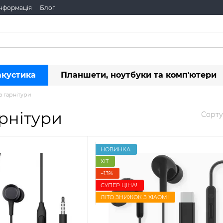
інформація
Блог
акустика
Планшети, ноутбуки та компʼютери
а гарнітури
рнітури
Сорту
НОВИНКА
ХІТ
−13%
СУПЕР ЦІНА!
ЛІТО ЗНИЖОК З XIAOMI