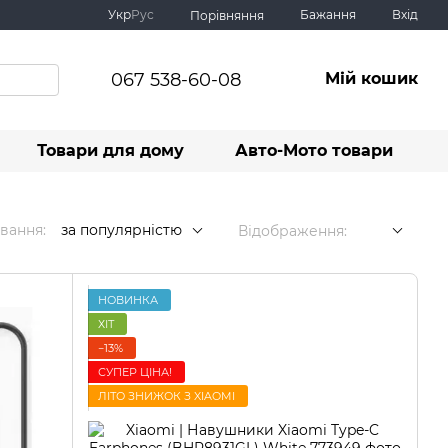
Укр
Рус
Бажання
Вхід
Порівняння
067 538-60-08
Мій кошик
Товари для дому
Авто-Мото товари
вання:
за популярністю
Відображення:
НОВИНКА
ХІТ
−13%
СУПЕР ЦІНА!
ЛІТО ЗНИЖОК З XIAOMI