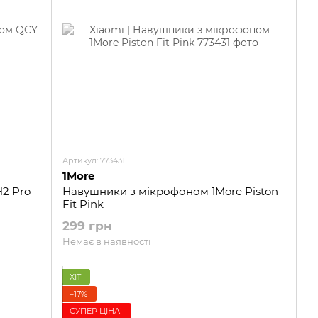
Артикул: 773431
1More
2 Pro
Навушники з мікрофоном 1More Piston
Fit Pink
299 грн
Немає в наявності
ХІТ
−17%
СУПЕР ЦІНА!