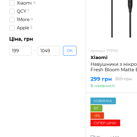
4
Xiaomi
1
QCY
4
1More
2
Apple
Ціна, грн
Від Ціна, грн
До Ціна, грн
ОК
Артикул: 773753
Xiaomi
Навушники з мікро
Fresh Bloom Matte 
299 грн
359 грн
В наявності
НОВИНКА
ХІТ
−5%
СУПЕР ЦІНА!