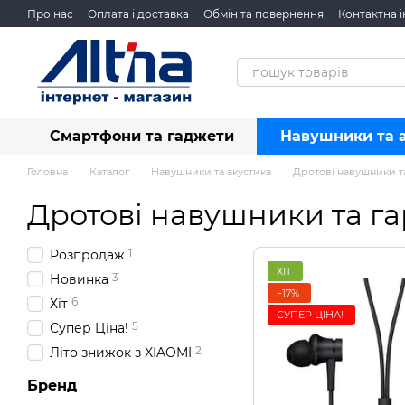
Перейти до основного контенту
Про нас
Оплата і доставка
Обмін та повернення
Контактна 
Смартфони та гаджети
Навушники та 
Головна
Каталог
Навушники та акустика
Дротові навушники т
Дротові навушники та га
1
Розпродаж
ХІТ
3
Новинка
−17%
6
Хіт
СУПЕР ЦІНА!
5
Супер Ціна!
2
Літо знижок з XIAOMI
Бренд