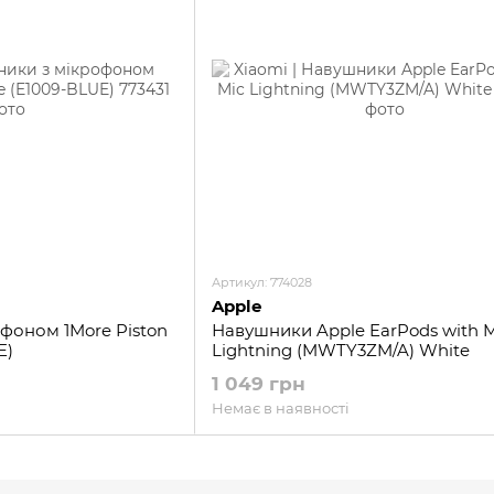
Артикул: 774028
Apple
фоном 1More Piston
Навушники Apple EarPods with M
E)
Lightning (MWTY3ZM/A) White
1 049 грн
Немає в наявності