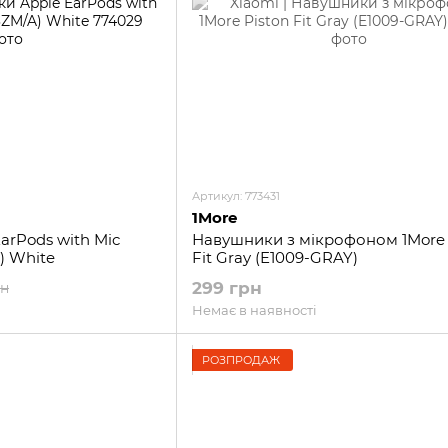
Артикул: 773431
1More
arPods with Mic
Навушники з мікрофоном 1More 
) White
Fit Gray (E1009-GRAY)
299 грн
рн
Немає в наявності
РОЗПРОДАЖ