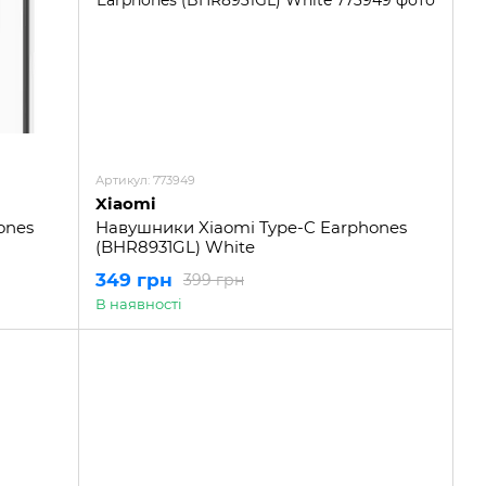
Артикул: 773949
Xiaomi
ones
Навушники Xiaomi Type-C Earphones
(BHR8931GL) White
349 грн
399 грн
В наявності