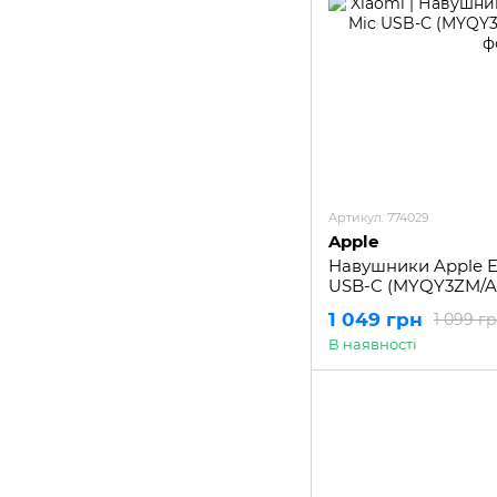
Артикул: 774029
Apple
Навушники Apple E
USB-C (MYQY3ZM/A
1 049 грн
1 099 г
В наявності