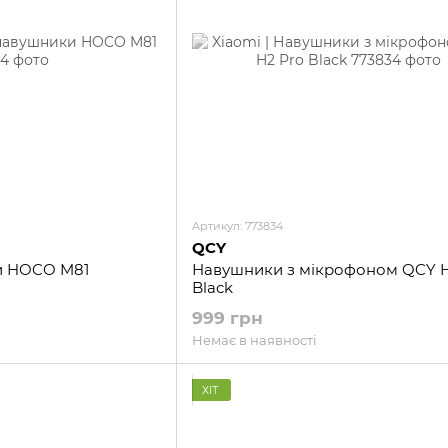
Артикул: 773834
QCY
и HOCO M81
Навушники з мікрофоном QCY H
Black
999 грн
Немає в наявності
ХІТ