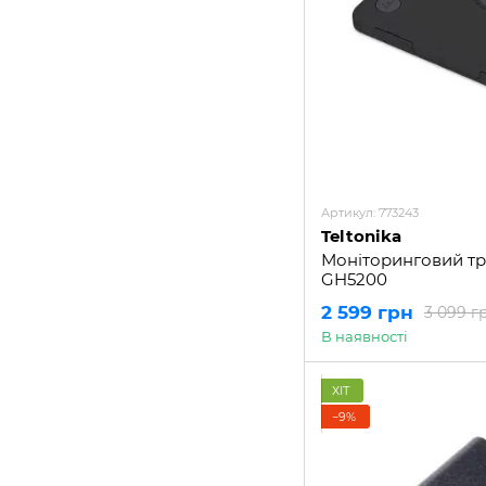
Артикул: 773243
Teltonika
Моніторинговий тре
GH5200
2 599 грн
3 099 г
В наявності
ХІТ
−9%