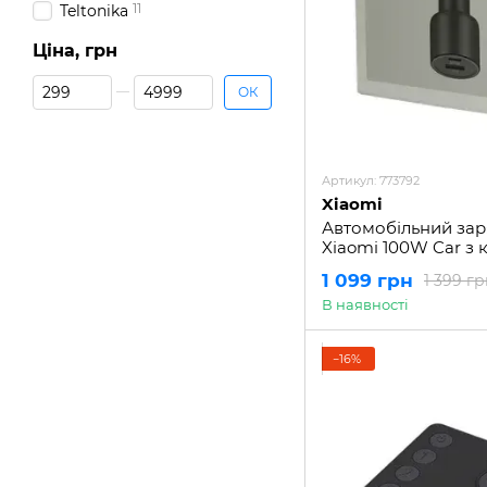
11
Teltonika
Ціна, грн
Від Ціна, грн
До Ціна, грн
ОК
Артикул: 773792
Xiaomi
Автомобільний зар
Xiaomi 100W Car з 
C (1A1C)
1 099 грн
1 399 гр
В наявності
−16%