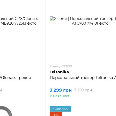
Артикул: 774101
Teltonika
/Glonass трекер
Персональний трекер Teltonika
3 299 грн
н
3 799 грн
В наявності
НОВИНКА
−15%