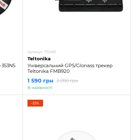
Артикул: 772495
Teltonika
-353N5
Універсальний GPS/Glonass трекер
Teltonika FMB920
1 590 грн
2 090 грн
В наявності
−33%