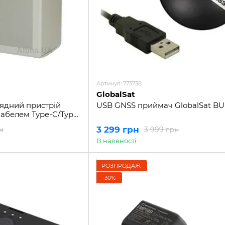
Артикул: 773738
GlobalSat
ядний пристрій
USB GNSS приймач GlobalSat BU
кабелем Type-C/Type-
3 299 грн
н
3 999 грн
В наявності
РОЗПРОДАЖ
−30%