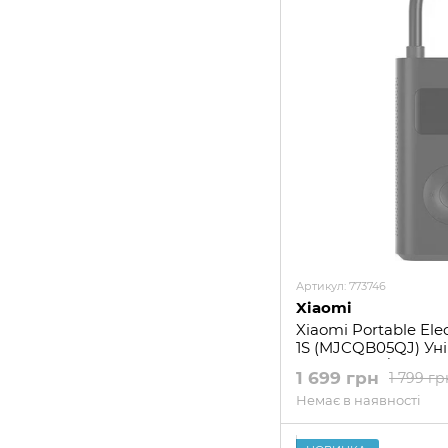
Артикул: 773746
Xiaomi
Xiaomi Portable Ele
1S (MJCQB05QJ) Ун
компресор/велона
1 699 грн
1 799 гр
Немає в наявності