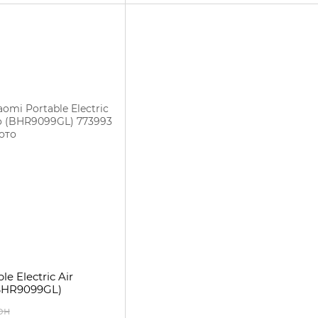
e Electric Air
(BHR9099GL)
рн