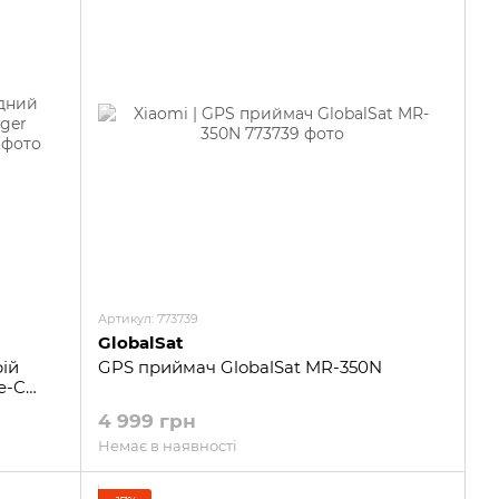
Артикул: 773739
GlobalSat
ій
GPS приймач GlobalSat MR-350N
e-C
4 999 грн
Немає в наявності