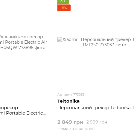
ХІТ
−5%
Артикул: 773033
Teltonika
мпресор
Персональний трекер Teltonika
i Portable Electric
 MJCQB06QW
2 849 грн
2 999 грн
Немає в наявності