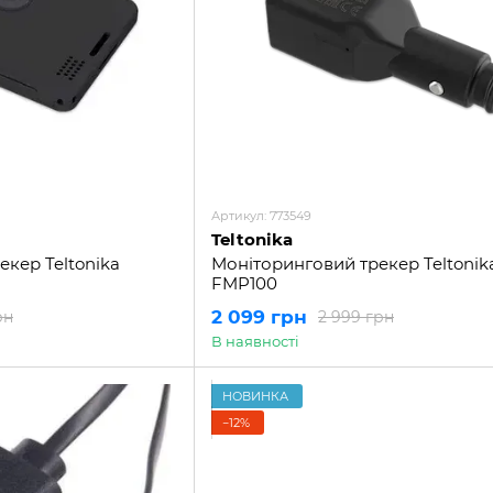
Артикул: 773549
Teltonika
кер Teltonika
Моніторинговий трекер Teltonik
FMP100
2 099 грн
рн
2 999 грн
В наявності
НОВИНКА
−12%