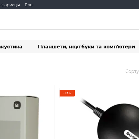
інформація
Блог
акустика
Планшети, ноутбуки та компʼютери
Сорту
−18%