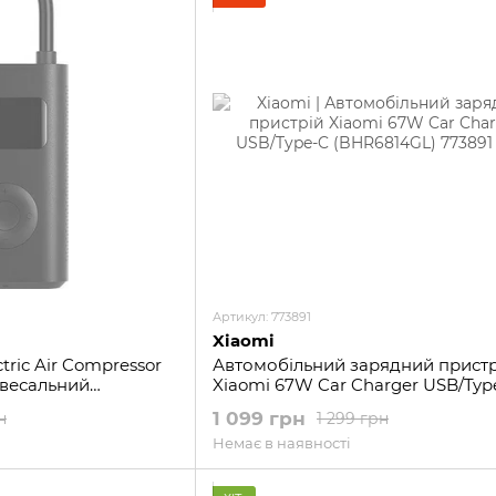
Артикул: 773891
Xiaomi
ctric Air Compressor
Автомобільний зарядний пристр
івесальний
Xiaomi 67W Car Charger USB/Typ
сос
(BHR6814GL)
1 099 грн
н
1 299 грн
Немає в наявності