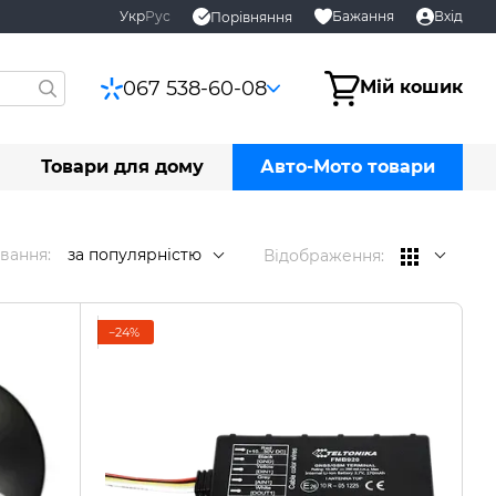
Укр
Рус
Бажання
Вхід
Порівняння
067 538-60-08
Мій кошик
Товари для дому
Авто-Мото товари
вання:
за популярністю
Відображення:
−24%