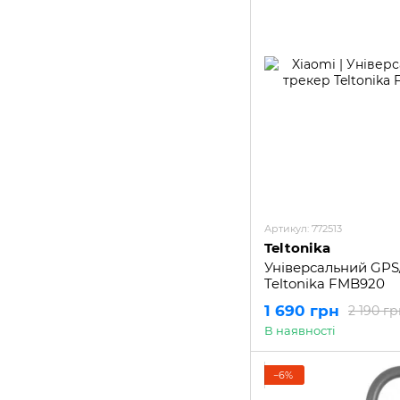
Артикул: 772513
Teltonika
Універсальний GPS
Teltonika FMB920
1 690 грн
2 190 гр
В наявності
−6%