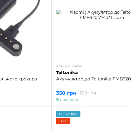
Артикул: 774041
Teltonika
ального трекера
Акумулятор до Teltonika FMB920
350 грн
399 грн
В наявності
НОВИНКА
−13%