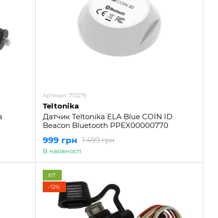
Артикул: 773279
Teltonika
a
Датчик Teltonika ELA Blue COIN ID
Beacon Bluetooth PPEX00000770
999 грн
1 499 грн
В наявності
ХІТ
−12%