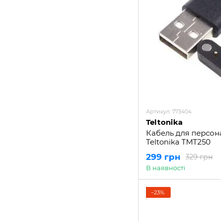
Артикул: 773404
Teltonika
Кабель для персон
Teltonika TMT250
299 грн
329 грн
В наявності
−23%