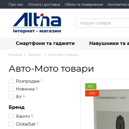
Перейти до основного контенту
Про нас
Оплата і доставка
Обмін та повернення
Контактна 
Смартфони та гаджети
Навушники та 
Головна
Каталог
Авто-Мото товари
Авто-Мото товари
1
Розпродаж
ХІТ
6
Новинка
−21%
4
Хіт
Бренд
6
Xiaomi
2
GlobalSat