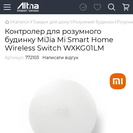
Каталог
Товари для дому
Розумний будинок
Розумн
Контролер для розумного
будинку MiJia Mi Smart Home
Wireless Switch WXKG01LM
Артикул:
772103
Написати відгук