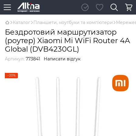
Каталог
Планшети, ноутбуки та компʼютери
Мережев
Бездротовий маршрутизатор
(роутер) Xiaomi Mi WiFi Router 4A
Global (DVB4230GL)
Артикул:
773841
Написати відгук
−20%