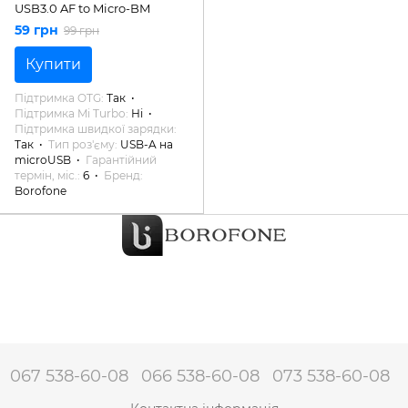
USB3.0 AF to Micro-BM
59 грн
99 грн
Купити
Підтримка OTG
Так
Підтримка Mi Turbo
Ні
Підтримка швидкої зарядки
Так
Тип роз'єму
USB-A на
microUSB
Гарантійний
термін, міс.
6
Бренд
Borofone
067 538-60-08
066 538-60-08
073 538-60-08