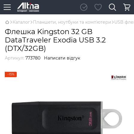
Каталог
Планшети, ноутбуки та компʼютери
USB фл
Флешка Kingston 32 GB
DataTraveler Exodia USB 3.2
(DTX/32GB)
Артикул:
773780
Написати відгук
−15%