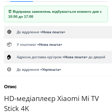
⏰ Відправка замовлень відбувається кожного дня з
10:00 до 17:00
🔴
До відділення
«Нова пошта»
📦
У поштомат
«Нова пошта»
🏠
Адресна доставка кур'єром
«Нова пошта»
до дверей
🟡
До відділення
«Укрпошта»
Опис
HD-медіаплеєр Xiaomi Mi TV
Stick 4K