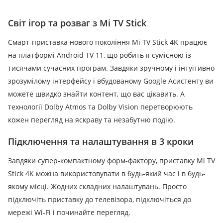
Світ ігор та розваг з Mi TV Stick
Смарт-приставка нового покоління Mi TV Stick 4K працює
на платформі Android TV 11, що робить її сумісною із
тисячами сучасних програм.
Завдяки зручному і інтуїтивно
зрозумілому інтерфейсу і вбудованому Google Асистенту ви
можете швидко знайти контент, що вас цікавить.
А
технології Dolby Atmos та Dolby Vision перетворюють
кожен перегляд на яскраву та незабутню подію.
Підключення та налаштування в 3 кроки
Завдяки супер-компактному форм-фактору, приставку Mi TV
Stick 4K можна використовувати в будь-який час і в будь-
якому місці.
Жодних складних налаштувань.
Просто
підключіть приставку до телевізора, підключіться до
мережі Wi-Fi і починайте перегляд.