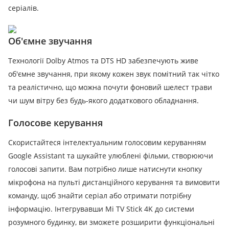
серіалів.
Об'ємне звучання
Технології Dolby Atmos та DTS HD забезпечують живе
об'ємне звучання, при якому кожен звук помітний так чітко
та реалістично, що можна почути фоновий шелест трави
чи шум вітру без будь-якого додаткового обладнання.
Голосове керування
Скористайтеся інтелектуальним голосовим керуванням
Google Assistant та шукайте улюблені фільми, створюючи
голосові запити.
Вам потрібно лише натиснути кнопку
мікрофона на пульті дистанційного керування та вимовити
команду, щоб знайти серіал або отримати потрібну
інформацію.
Інтегрувавши Mi TV Stick 4K до системи
розумного будинку, ви зможете розширити функціональні