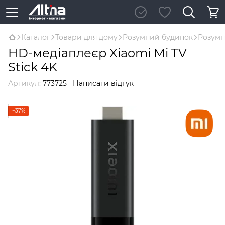
Каталог
Товари для дому
Розумний будинок
Розумн
HD-медіаплеєр Xiaomi Mi TV
Stick 4K
Артикул:
773725
Написати відгук
−37%