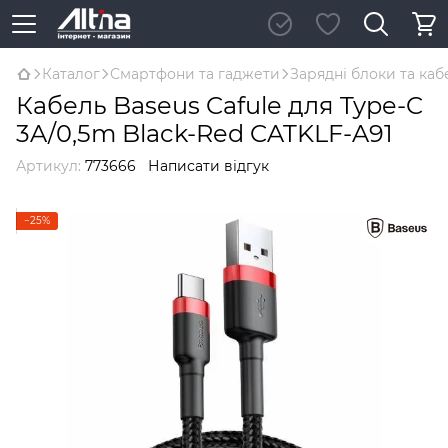
Каталог
Смартфони та гаджети
Зарядні блоки та каб
Кабель Baseus Cafule для Type-C
3A/0,5m Black-Red CATKLF-A91
Артикул:
773666
Написати відгук
−25%