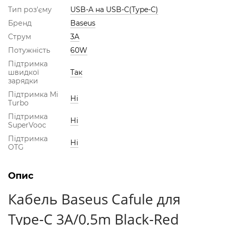
Тип роз'єму
USB-A на USB-C(Type-C)
Бренд
Baseus
Струм
3A
Потужність
60W
Підтримка
швидкої
Так
зарядки
Підтримка Mi
Ні
Turbo
Підтримка
Ні
SuperVooc
Підтримка
Ні
OTG
Опис
Кабель Baseus Cafule для
Type-C 3A/0,5m Black-Red