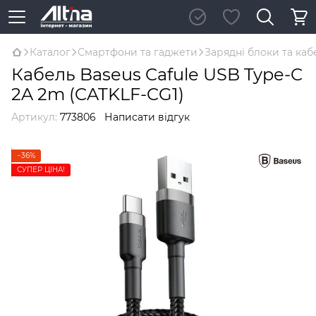
Каталог
Смартфони та гаджети
Зарядні блоки та каб
Кабель Baseus Cafule USB Type-C
2A 2m (CATKLF-CG1)
Артикул:
773806
Написати відгук
−36%
СУПЕР ЦІНА!