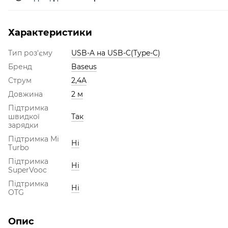
Характеристики
Тип роз'єму
USB-A на USB-C(Type-C)
Бренд
Baseus
Струм
2,4A
Довжина
2 м
Підтримка
швидкої
Так
зарядки
Підтримка Mi
Ні
Turbo
Підтримка
Ні
SuperVooc
Підтримка
Ні
OTG
Опис