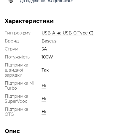
🟡
До відділення
«Укрпошта»
Характеристики
Тип роз'єму
USB-A на USB-C(Type-C)
Бренд
Baseus
Струм
5A
Потужність
100W
Підтримка
швидкої
Так
зарядки
Підтримка Mi
Ні
Turbo
Підтримка
Ні
SuperVooc
Підтримка
Ні
OTG
Опис