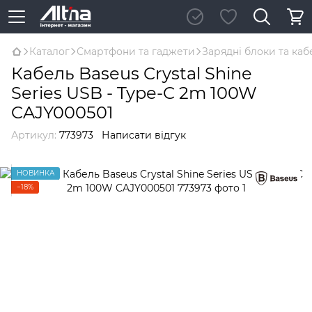
Каталог
Смартфони та гаджети
Зарядні блоки та каб
Кабель Baseus Crystal Shine
Series USB - Type-C 2m 100W
CAJY000501
Артикул:
773973
Написати відгук
НОВИНКА
−18%