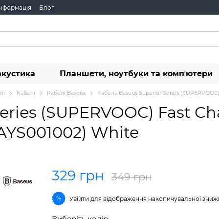
інформація
Блог
акустика
Планшети, ноутбуки та компʼютери
лі
Кабелі
Кабелі Baseus
Кабель Baseus Superior Series (SUPERVOOC)
Series (SUPERVOOC) Fast Ch
AYS001002) White
329 грн
349 грн
%
Увійти
для відображення накопичувальної зниж
Виберіть колір