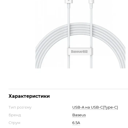
Характеристики
Тип роз'єму
USB-A на USB-C(Type-C)
Бренд
Baseus
Струм
6.5A