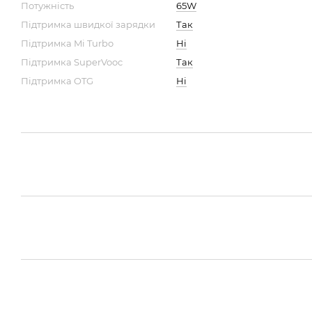
Потужність
65W
Підтримка швидкої зарядки
Так
Підтримка Mi Turbo
Ні
Підтримка SuperVooc
Так
Підтримка OTG
Ні