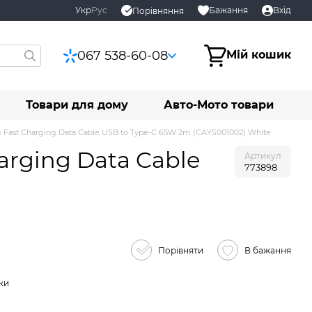
Укр
Рус
Бажання
Вхід
Порівняння
067 538-60-08
Мій кошик
Товари для дому
Авто-Мото товари
 Fast Charging Data Cable USB to Type-C 65W 2m (CAYS001002) White
arging Data Cable
Артикул
773898
Порівняти
В бажання
ки