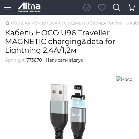
Каталог
Смартфони та гаджети
Зарядні блоки та каб
Кабель HOCO U96 Traveller
MAGNETIC charging&data for
Lightning 2,4A/1,2м
Артикул:
773670
Написати відгук