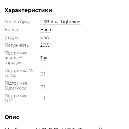
Характеристики
Тип роз'єму
USB-A на Lightning
Бренд
Hoco
Струм
2,4A
Потужність
20W
Підтримка
швидкої
Так
зарядки
Підтримка Mi
Ні
Turbo
Підтримка
Ні
SuperVooc
Підтримка
Ні
OTG
Опис