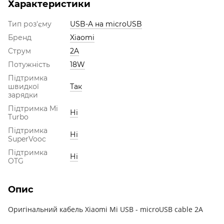
Характеристики
Тип роз'єму
USB-A на microUSB
Бренд
Xiaomi
Струм
2A
Потужність
18W
Підтримка
швидкої
Так
зарядки
Підтримка Mi
Ні
Turbo
Підтримка
Ні
SuperVooc
Підтримка
Ні
OTG
Опис
Оригінальний кабель Xiaomi Mi USB - microUSB cable 2A