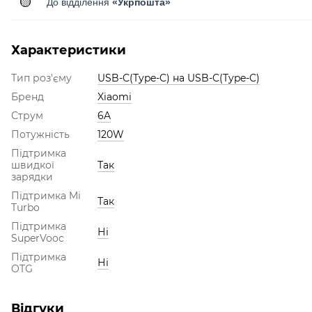
🟡
До відділення
«Укрпошта»
Характеристики
Тип роз'єму
USB-C(Type-C) на USB-C(Type-C)
Бренд
Xiaomi
Струм
6A
Потужність
120W
Підтримка
швидкої
Так
зарядки
Підтримка Mi
Так
Turbo
Підтримка
Ні
SuperVooc
Підтримка
Ні
OTG
Відгуки