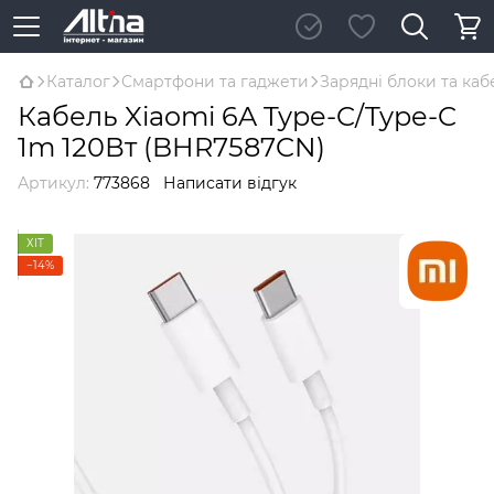
Каталог
Смартфони та гаджети
Зарядні блоки та каб
Кабель Xiaomi 6A Type-C/Type-C
1m 120Вт (BHR7587CN)
Артикул:
773868
Написати відгук
ХІТ
−14%