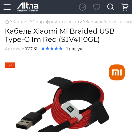
Каталог
Смартфони та гаджети
Зарядні блоки та каб
Кабель Xiaomi Mi Braided USB
Type-C 1m Red (SJV4110GL)
Артикул:
773131
1 відгук
−7%