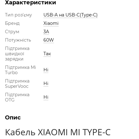
Характеристики
Тип роз'єму
USB-A на USB-C(Type-C)
Бренд
Xiaomi
Струм
3A
Потужність
60W
Підтримка
швидкої
Так
зарядки
Підтримка Mi
Ні
Turbo
Підтримка
Ні
SuperVooc
Підтримка
Ні
OTG
Опис
Кабель XIAOMI MI TYPE-C