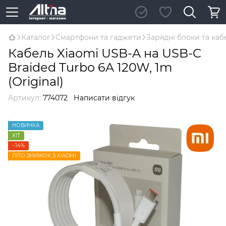
Каталог
Смартфони та гаджети
Зарядні блоки та каб
Кабель Xiaomi USB-A на USB-C
Braided Turbo 6A 120W, 1m
(Original)
Артикул:
774072
Написати відгук
НОВИНКА
ХІТ
−14%
ЛІТО ЗНИЖОК З XIAOMI