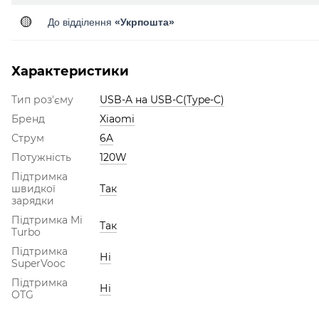
🟡
До відділення
«Укрпошта»
Характеристики
Тип роз'єму
USB-A на USB-C(Type-C)
Бренд
Xiaomi
Струм
6A
Потужність
120W
Підтримка
швидкої
Так
зарядки
Підтримка Mi
Так
Turbo
Підтримка
Ні
SuperVooc
Підтримка
Ні
OTG