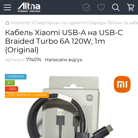
Каталог
Смартфони та гаджети
Зарядні блоки та каб
Кабель Xiaomi USB-A на USB-C
Braided Turbo 6A 120W, 1m
(Original)
Артикул:
774074
Написати відгук
НОВИНКА
ХІТ
−20%
ЛІТО ЗНИЖОК З XIAOMI