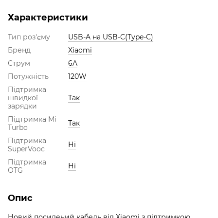
Характеристики
Тип роз'єму
USB-A на USB-C(Type-C)
Бренд
Xiaomi
Струм
6A
Потужність
120W
Підтримка
швидкої
Так
зарядки
Підтримка Mi
Так
Turbo
Підтримка
Ні
SuperVooc
Підтримка
Ні
OTG
Опис
Новий посилений кабель від Xiaomi з підтримкою