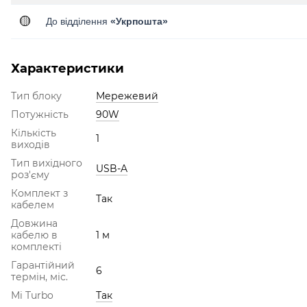
🟡
До відділення
«Укрпошта»
Характеристики
Тип блоку
Мережевий
Потужність
90W
Кількість
1
виходів
Тип вихідного
USB-A
роз'єму
Комплект з
Так
кабелем
Довжина
кабелю в
1 м
комплекті
Гарантійний
6
термін, міс.
Mi Turbo
Так