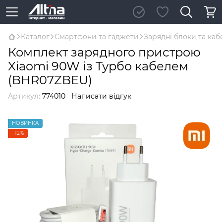
Каталог
Смартфони та гаджети
Зарядні блоки та каб
Комплект зарядного пристрою
Xiaomi 90W із Турбо кабелем
(BHR07ZBEU)
Артикул:
774010
Написати відгук
НОВИНКА
−12%