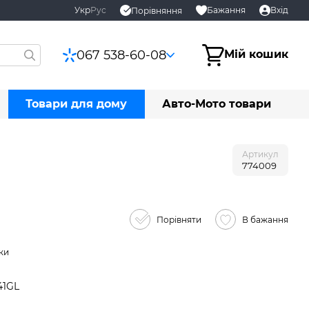
Укр
Рус
Бажання
Вхід
Порівняння
067 538-60-08
Мій кошик
Товари для дому
Авто-Мото товари
Артикул
774009
Порівняти
В бажання
ки
41GL