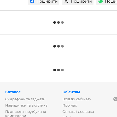
Поширити
Поширити
Поши
Каталог
Клієнтам
Смартфони та гаджети
Вхід до кабінету
Навушники та акустика
Про нас
Планшети, ноутбуки та
Оплата і доставка
компʼютери