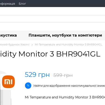
інформація
Блог
акустика
Планшети, ноутбуки та компʼютери
умний будинок Xiaomi
Mi Temperature and Humidity Monitor 3 BHR9041GL
dity Monitor 3 BHR9041GL
529 грн
599 грн
%
Увійти
для відображення накопичувальної зниж
Mi Temperature and Humidity Monitor 3 BHR90