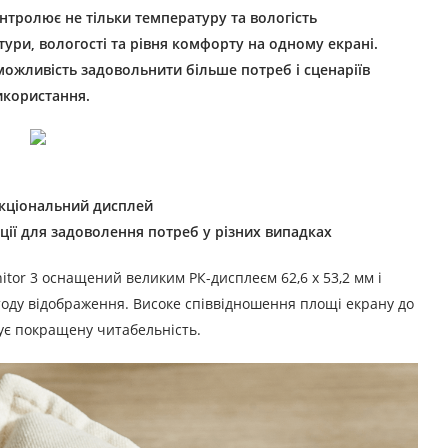
нтролює не тільки температуру та вологість
тури, вологості та рівня комфорту на одному екрані.
ожливість задовольнити більше потреб і сценаріїв
икористання.
кціональний дисплей
ації для задоволення потреб у різних випадках
itor 3 оснащений великим РК-дисплеєм 62,6 x 53,2 мм і
тоду відображення. Високе співвідношення площі екрану до
ує покращену читабельність.