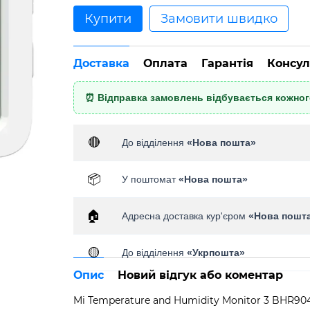
Купити
Замовити швидко
Доставка
Оплата
Гарантія
Консул
⏰ Відправка замовлень відбувається кожного
🔴
До відділення
«Нова пошта»
📦
У поштомат
«Нова пошта»
🏠
Адресна доставка кур'єром
«Нова пошт
🟡
До відділення
«Укрпошта»
Опис
Новий відгук або коментар
Mi Temperature and Humidity Monitor 3 BHR90