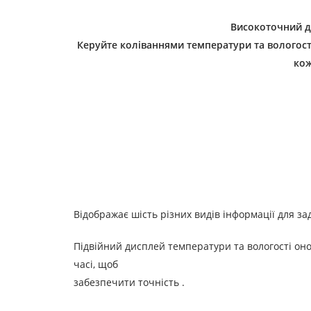
Високоточний д
Керуйте коліваннями температури та вологост
кож
Відображає шість різних видів інформації для за
Підвійний дисплей температури та вологості он
часі,
щоб
забезпечити
точність
.