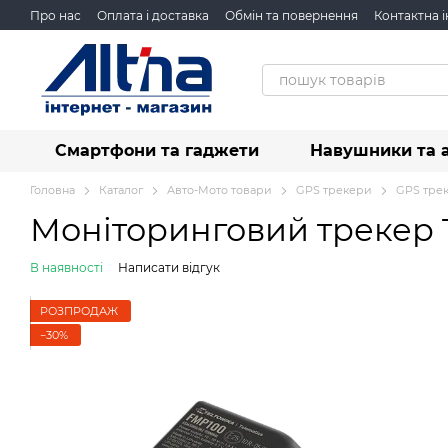
Перейти до основного контенту
Про нас
Оплата і доставка
Обмін та повернення
Контактна 
Смартфони та гаджети
Навушники та 
Головна
Каталог
Авто-Мото товари
GPS трекери
GPS трек
Моніторинговий трекер 
В наявності
Написати відгук
РОЗПРОДАЖ
−30%