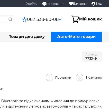
Укр
Рус
Бажання
Вхід
Порівняння
067 538-60-08
Мій кошик
Товари для дому
Авто-Мото товари
Артикул
773549
Порівняти
В бажання
ки
M, Bluetooth та підключенням живлення до прикурювача
для відстеження легкових автомобілів у таких галузях, як