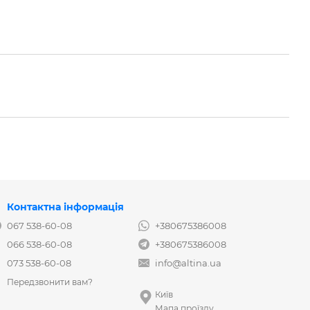
Контактна інформація
067 538-60-08
+380675386008
066 538-60-08
+380675386008
073 538-60-08
info@altina.ua
Передзвонити вам?
Київ
Мапа проїзду