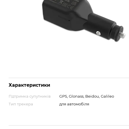
Характеристики
Пдтримка супутників
GPS, Glonass, Beidou, Galileo
Тип трекера
для автомобіля