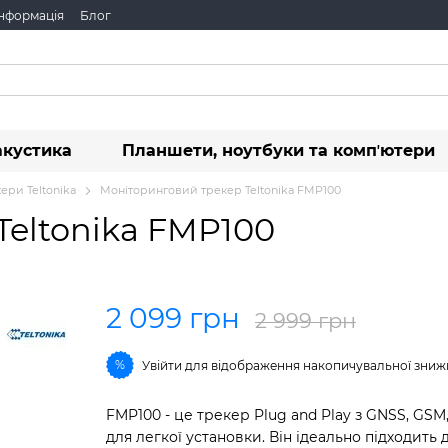
інформація
Блог
акустика
Планшети, ноутбуки та компʼютери
ери Teltonika
Моніторинговий трекер Teltonika FMP100
Teltonika FMP100
2 099 грн
2 999 грн
%
Увійти
для відображення накопичувальної зниж
FMP100 - це трекер Plug and Play з GNSS, GS
для легкої установки. Він ідеально підходить 