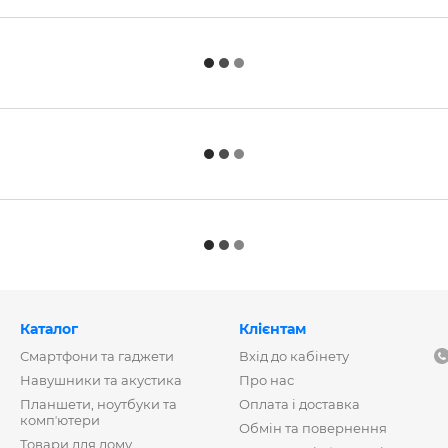
Каталог
Клієнтам
Смартфони та гаджети
Вхід до кабінету
Навушники та акустика
Про нас
Планшети, ноутбуки та
Оплата і доставка
компʼютери
Обмін та повернення
Товари для дому