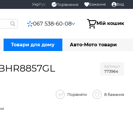
Укр
Рус
Бажання
Вхід
Порівняння
067 538-60-08
Мій кошик
Товари для дому
Авто-Мото товари
) BHR8857GL
Артикул
773964
Порівняти
В бажання
ки