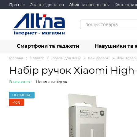
Перейти до основного контенту
Про нас
Оплата і доставка
Обмін та повернення
Контактна 
Смартфони та гаджети
Навушники та 
Головна
Каталог
Товари для дому
Канцтовари
Канцтовари
Набір ручок Xiaomi High-
В наявності
Написати відгук
НОВИНКА
−10%