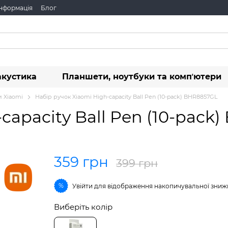
інформація
Блог
акустика
Планшети, ноутбуки та компʼютери
 Xiaomi
Набір ручок Xiaomi High-capacity Ball Pen (10-pack) BHR8857GL
capacity Ball Pen (10-pack
359 грн
399 грн
%
Увійти
для відображення накопичувальної зниж
Виберіть колір