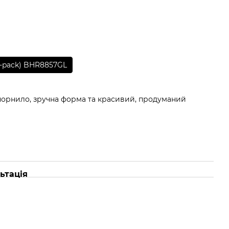
10-pack) BHR8857GL
 чорнило, зручна форма та красивий, продуманий
ьтація