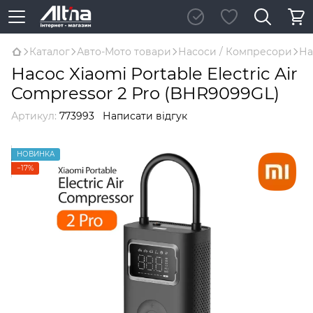
Каталог
Авто-Мото товари
Насоси / Компресори
На
Насос Xiaomi Portable Electric Air
Compressor 2 Pro (BHR9099GL)
Артикул:
773993
Написати відгук
НОВИНКА
−17%