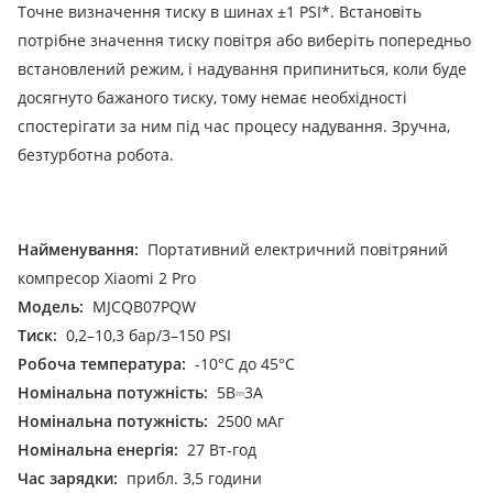
Точне визначення тиску в шинах ±1 PSI*. Встановіть
потрібне значення тиску повітря або виберіть попередньо
встановлений режим, і надування припиниться, коли буде
досягнуто бажаного тиску, тому немає необхідності
спостерігати за ним під час процесу надування. Зручна,
безтурботна робота.
Найменування:
Портативний електричний повітряний
компресор Xiaomi 2 Pro
Модель:
MJCQB07PQW
Тиск:
0,2–10,3 бар/3–150 PSI
Робоча температура:
-10°C до 45°C
Номінальна потужність:
5В⎓3А
Номінальна потужність:
2500 мАг
Номінальна енергія:
27 Вт-год
Час зарядки:
прибл. 3,5 години