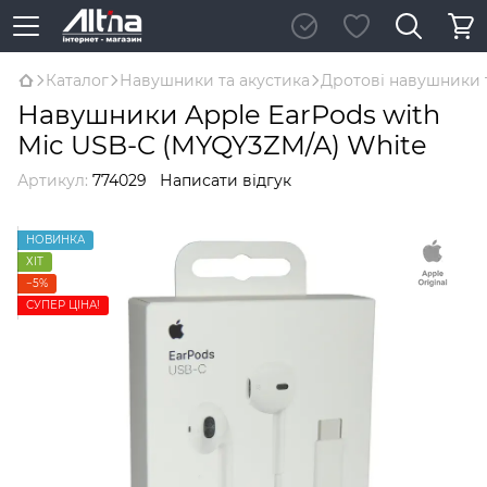
Каталог
Навушники та акустика
Дротові навушники 
Навушники Apple EarPods with
Mic USB-C (MYQY3ZM/A) White
Артикул:
774029
Написати відгук
НОВИНКА
ХІТ
−5%
СУПЕР ЦІНА!