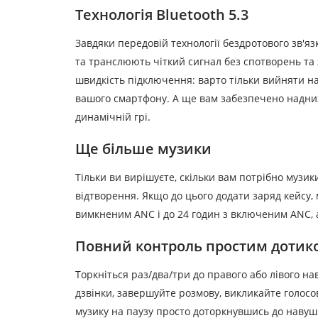
Технологія Bluetooth 5.3
Завдяки передовій технології бездротового зв'яз
та транслюють чіткий сигнал без спотворень та
швидкість підключення: варто тільки вийняти на
вашого смартфону. А ще вам забезпечено наднизь
динамічній грі.
Ще більше музики
Тільки ви вирішуєте, скільки вам потрібно музик
відтворення. Якщо до цього додати заряд кейсу,
вимкненим ANC і до 24 годин з включеним ANC, ал
Повний контроль простим дотик
Торкніться раз/два/три до правого або лівого 
дзвінки, завершуйте розмову, викликайте голосо
музику на паузу просто доторкнувшись до навуш