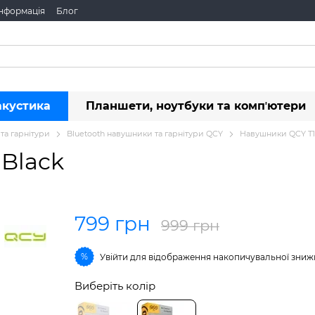
інформація
Блог
акустика
Планшети, ноутбуки та компʼютери
та гарнітури
Bluetooth навушники та гарнітури QCY
Навушники QCY T1
Black
799 грн
999 грн
%
Увійти
для відображення накопичувальної зниж
Виберіть колір