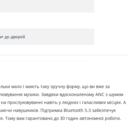
а»
до дверей
льки мало і мають таку зручну форму, що ви вже за
уховування музики.
Завдяки вдосконаленому ANC з шумом
на прослуховуванні навіть у людних і галасливих місцях.
А
маючи навушників.
Підтримка Bluetooth 5.3 забезпечує
ня.
Тому вам гарантовано до 30 годин автономної роботи.