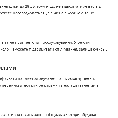
ня шуму до 28 дБ, тому ніщо не відволікатиме вас від
 зможете насолоджуватися улюбленою музикою та не
ків та не припиняючи прослуховування.
У режимі
вколо, і зможете підтримувати спілкування, залишаючись у
вилами
ніфікувати параметри звучання та шумозаглушення,
о перемикайтеся між режимами та налаштуваннями в
ефективно гасить зовнішні шуми, а чотири вбудовані