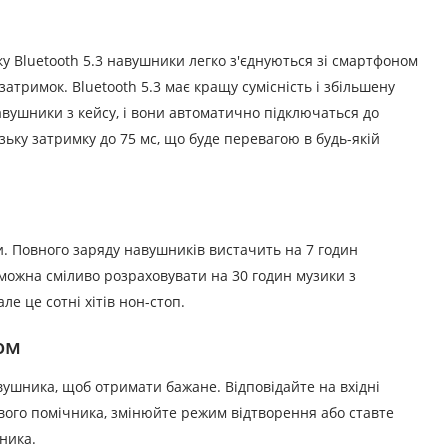
ку Bluetooth 5.3 навушники легко з'єднуються зі смартфоном
 затримок.
Bluetooth 5.3 має кращу сумісність і збільшену
вушники з кейсу, і вони автоматично підключаться до
ку затримку до 75 мс, що буде перевагою в будь-якій
и.
Повного заряду навушників вистачить на 7 годин
 можна сміливо розраховувати на 30 годин музики з
е це сотні хітів нон-стоп.
ом
навушника, щоб отримати бажане.
Відповідайте на вхідні
вого помічника, змінюйте режим відтворення або ставте
ника.