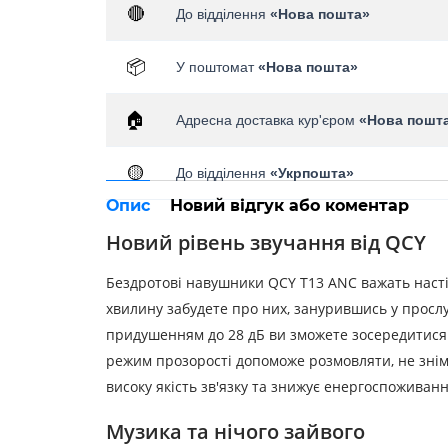
🔴
До відділення
«Нова пошта»
📦
У поштомат
«Нова пошта»
🏠
Адресна доставка кур'єром
«Нова пошт
🟡
До відділення
«Укрпошта»
Опис
Новий відгук або коментар
Новий рівень звучання від QCY
Бездротові навушники QCY T13 ANC важать насті
хвилину забудете про них, занурившись у просл
придушенням до 28 дБ ви зможете зосередитися 
режим прозорості допоможе розмовляти, не зні
високу якість зв'язку та знижує енергоспоживан
Музика та нічого зайвого