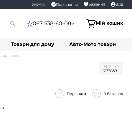
Укр
Рус
Бажання
Вхід
Порівняння
067 538-60-08
Мій кошик
Товари для дому
Авто-Мото товари
3 ANC Black
Артикул
773858
Порівняти
В бажання
ки