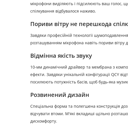
мікрофони виділяють і підсилюють ваш голос, що
спілкування відбувалося наживо.
Пориви вітру не перешкода спіл
Завдяки професійній технології шумоподавлення
розташуванням мікрофона навіть пориви вітру до
Відмінна якість звуку
10-мм динамічний драйвер та мембрана з компо
ефекти.
Завдяки унікальній конфігурації QCY від
посилюють потужність басів, щоб будь-яка музик
Розвинений дизайн
Спеціальна форма та полегшена конструкція доз
відчувати втоми.
М'які вкладиші щільно розташов
дискомфорту.