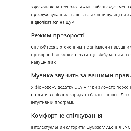
Удосконалена технологія ANC забезпечує зменшен
прослуховування.
І навіть на людній вулиці ви
відволікатися на шум.
Режим прозорості
Спілкуйтеся з оточенням, не знімаючи навушни
прозорості ви зможете чути, що відбувається на
навушниках.
Музика звучить за вашими пра
У фірмовому додатку QCY АРР ви зможете персо
стежити за рівнем заряду та багато іншого.
Легк
інтуїтивній програмі.
Комфортне спілкування
Інтелектуальний алгоритм шумозаглушення ENC 