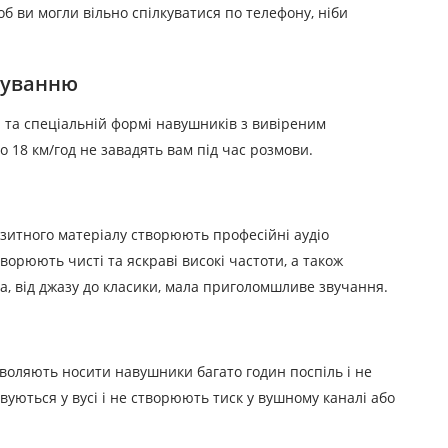
б ви могли вільно спілкуватися по телефону, ніби
куванню
 та спеціальній формі навушників з вивіреним
 18 км/год не завадять вам під час розмови.
зитного матеріалу створюють професійні аудіо
творюють чисті та яскраві високі частоти, а також
а, від джазу до класики, мала приголомшливе звучання.
воляють носити навушники багато годин поспіль і не
уються у вусі і не створюють тиск у вушному каналі або