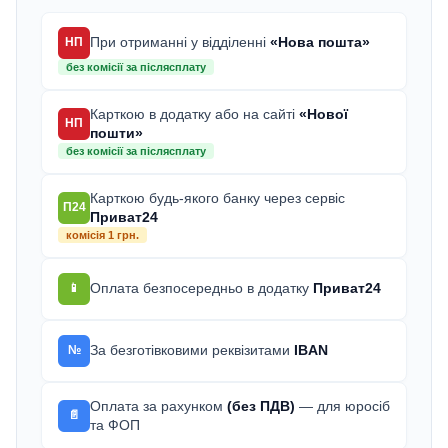
При отриманні у відділенні
«Нова пошта»
НП
без комісії за післясплату
Карткою в додатку або на сайті
«Нової
НП
пошти»
без комісії за післясплату
Карткою будь-якого банку через сервіс
П24
Приват24
комісія 1 грн.
Оплата безпосередньо в додатку
Приват24
📱
За безготівковими реквізитами
IBAN
№
Оплата за рахунком
(без ПДВ)
— для юросіб
📄
та ФОП