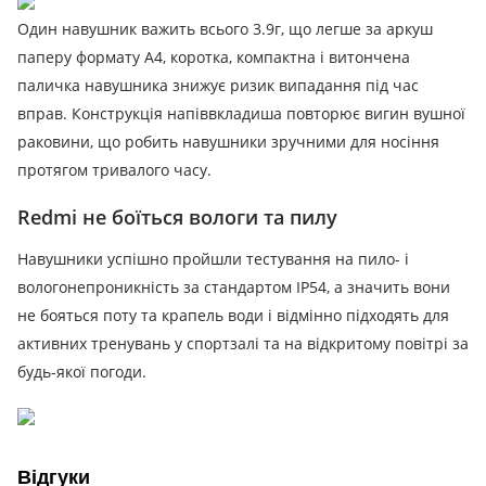
Один навушник важить всього 3.9г, що легше за аркуш
паперу формату А4, коротка, компактна і витончена
паличка навушника знижує ризик випадання під час
вправ.
Конструкція напіввкладиша повторює вигин вушної
раковини, що робить навушники зручними для носіння
протягом тривалого часу.
Redmi не боїться вологи та пилу
Навушники успішно пройшли тестування на пило- і
вологонепроникність за стандартом IP54, а значить вони
не бояться поту та крапель води і відмінно підходять для
активних тренувань у спортзалі та на відкритому повітрі за
будь-якої погоди.
Відгуки