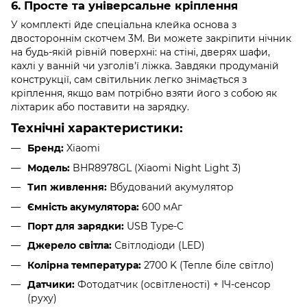
6. Просте та універсальне кріплення
У комплекті йде спеціальна клейка основа з
двостороннім скотчем 3M. Ви можете закріпити нічник
на будь-якій рівній поверхні: на стіні, дверях шафи,
кахлі у ванній чи узголів'ї ліжка. Завдяки продуманій
конструкції, сам світильник легко знімається з
кріплення, якщо вам потрібно взяти його з собою як
ліхтарик або поставити на зарядку.
Технічні характеристики:
Бренд:
Xiaomi
Модель:
BHR8978GL (Xiaomi Night Light 3)
Тип живлення:
Вбудований акумулятор
Ємність акумулятора:
600 мАг
Порт для зарядки:
USB Type-C
Джерело світла:
Світлодіоди (LED)
Колірна температура:
2700 K (Тепле біле світло)
Датчики:
Фотодатчик (освітленості) + ІЧ-сенсор
(руху)