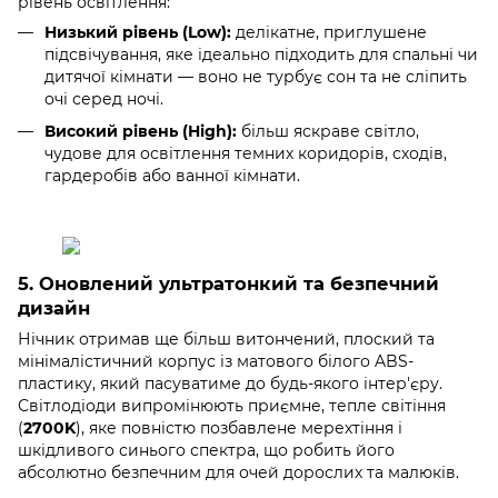
рівень освітлення:
Низький рівень (Low):
делікатне, приглушене
підсвічування, яке ідеально підходить для спальні чи
дитячої кімнати — воно не турбує сон та не сліпить
очі серед ночі.
Високий рівень (High):
більш яскраве світло,
чудове для освітлення темних коридорів, сходів,
гардеробів або ванної кімнати.
5. Оновлений ультратонкий та безпечний
дизайн
Нічник отримав ще більш витончений, плоский та
мінімалістичний корпус із матового білого ABS-
пластику, який пасуватиме до будь-якого інтер'єру.
Світлодіоди випромінюють приємне, тепле світіння
(
2700K
), яке повністю позбавлене мерехтіння і
шкідливого синього спектра, що робить його
абсолютно безпечним для очей дорослих та малюків.