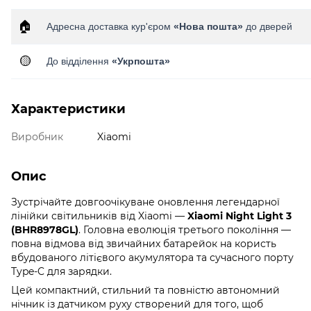
🏠
Адресна доставка кур'єром
«Нова пошта»
до дверей
🟡
До відділення
«Укрпошта»
Характеристики
Виробник
Xiaomi
Опис
Зустрічайте довгоочікуване оновлення легендарної
лінійки світильників від Xiaomi —
Xiaomi Night Light 3
(BHR8978GL)
. Головна еволюція третього покоління —
повна відмова від звичайних батарейок на користь
вбудованого літієвого акумулятора та сучасного порту
Type-C для зарядки.
Цей компактний, стильний та повністю автономний
нічник із датчиком руху створений для того, щоб