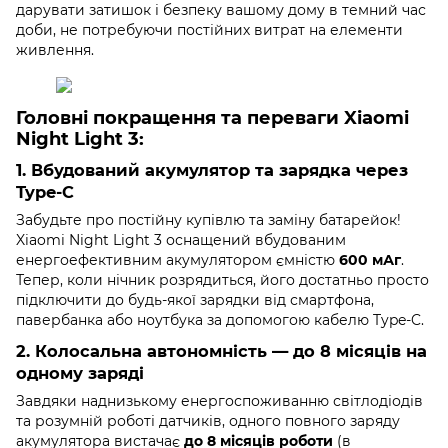
дарувати затишок і безпеку вашому дому в темний час
доби, не потребуючи постійних витрат на елементи
живлення.
Головні покращення та переваги Xiaomi
Night Light 3:
1. Вбудований акумулятор та зарядка через
Type-C
Забудьте про постійну купівлю та заміну батарейок!
Xiaomi Night Light 3 оснащений вбудованим
енергоефективним акумулятором ємністю
600 мАг
.
Тепер, коли нічник розрядиться, його достатньо просто
підключити до будь-якої зарядки від смартфона,
павербанка або ноутбука за допомогою кабелю Type-C.
2. Колосальна автономність — до 8 місяців на
одному заряді
Завдяки наднизькому енергоспоживанню світлодіодів
та розумній роботі датчиків, одного повного заряду
акумулятора вистачає
до 8 місяців роботи
(в