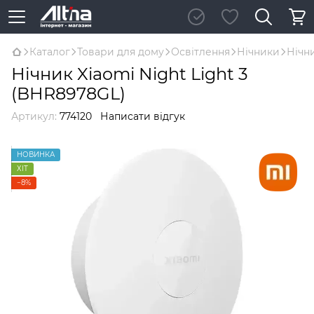
Каталог
Товари для дому
Освітлення
Нічники
Нічн
Нічник Xiaomi Night Light 3
(BHR8978GL)
Артикул:
774120
Написати відгук
НОВИНКА
ХІТ
−8%